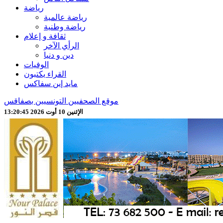
رياضة
رياضة عالمية
رياضة وطنية
ثقافة و إعلام
الرأي الآخر
دين و دنيا
الوفيات
القراء يكتبون
مايد إين سفاكس
موقع الصحفيين التونسيين بصفاقس
الإثنين 10 أوت 2026 13:20:47