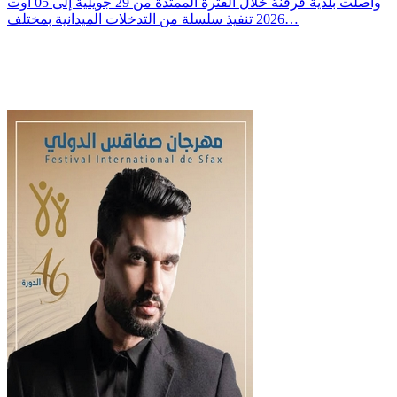
واصلت بلدية قرقنة خلال الفترة الممتدة من 29 جويلية إلى 05 أوت
2026 تنفيذ سلسلة من التدخلات الميدانية بمختلف…