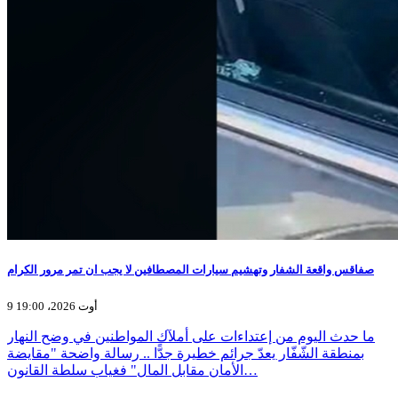
صفاقس واقعة الشفار وتهشيم سيارات المصطافين لا يجب ان تمر مرور الكرام
9 أوت 2026، 19:00
ما حدث اليوم من إعتداءات على أملآك المواطنين في وضح النهار
بمنطقة الشّفّار يعدّ جرائم خطيرة جدًّا .. رسالة واضحة "مقايضة
الأمان مقابل المال" فغياب سلطة القانون…