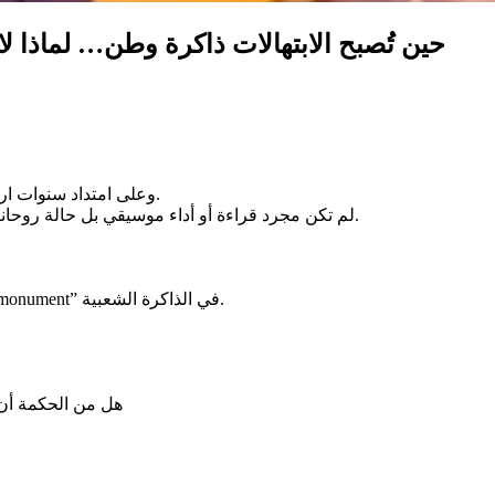
حين تُصبح الابتهالات ذاكرة وطن… لماذا ل
وعلى امتداد سنوات ارتبطت أسماء الله الحسنى في وجدان التونسيين بصوت لطفي بوشناق.
لم تكن مجرد قراءة أو أداء موسيقي بل حالة روحانية كاملة. مقام، خشوع، رهبة، سكينة… شيء يدخل القلب بلا استئذان.
لهذا كان موقف سوسن معالج مفهومًا حين قالت إنّ هذا العمل ولى “monument” في الذاكرة الشعبية.
هل من الحكمة أن 