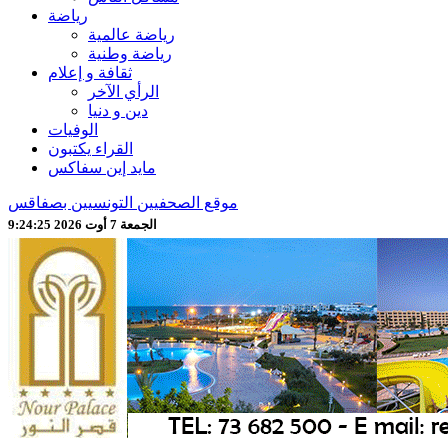
رياضة
رياضة عالمية
رياضة وطنية
ثقافة و إعلام
الرأي الآخر
دين و دنيا
الوفيات
القراء يكتبون
مايد إين سفاكس
موقع الصحفيين التونسيين بصفاقس
الجمعة 7 أوت 2026 9:24:27