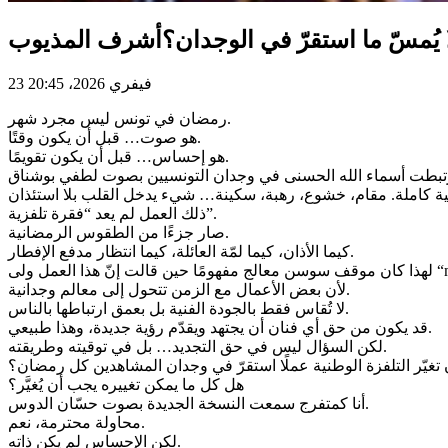
ا يُمسّ ما استقرّ في الوجدان؟أشرف المذيوب
23 فيفري 2026، 20:45
رمضان في تونس ليس مجرد شهر.
هو صوت… قبل أن يكون وقتًا.
هو إحساس… قبل أن يكون تقويمًا.
ذلك العمل لم يعد “فقرة تلفزية”.
صار جزءًا من الطقوس الرمضانية.
كيما الأذان، كيما لمّة العائلة، كيما انتظار مدفع الإفطار.
لأن بعض الأعمال مع الزمن تتحول إلى معالم وجدانية.
لا تُقاس فقط بالجودة الفنية بل بعمق ارتباطها بالناس.
قد يكون من حق أي فنان أن يجتهد ويقدّم رؤية جديدة، وهذا طبيعي.
لكن السؤال ليس في حق التجديد… بل في توقيته وطريقته.
تغيّر التلفزة الوطنية عملًا استقرّ في وجدان المشاهدين كل رمضان؟
هل كل ما يمكن تغييره يجب أن يُغيَّر؟
أنا كمتفرج سمعت النسخة الجديدة بصوت حسّان الدوس.
محاولة محترمة، نعم.
لكن الإحساس لم يكن ذاته.