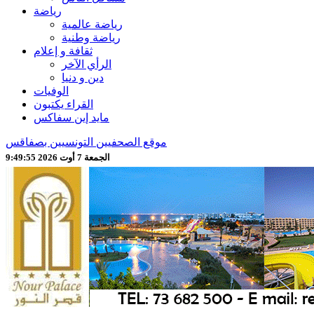
رياضة
رياضة عالمية
رياضة وطنية
ثقافة و إعلام
الرأي الآخر
دين و دنيا
الوفيات
القراء يكتبون
مايد إين سفاكس
موقع الصحفيين التونسيين بصفاقس
الجمعة 7 أوت 2026 9:49:57