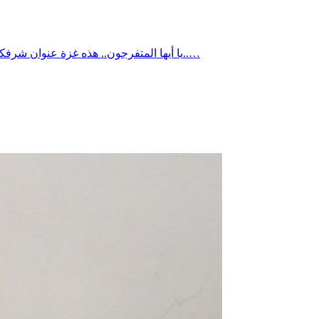
🧨 يا أيها المتفرجون.. هذه غزة عنوان شرفكم، تتعرض للإبادة والحصاد.. 🧨 يا أيها المتنعمون.. بعطل الصيف وفي الشواطىء تنعمونْ.. هذة غزة تاريخكم المشع، تتحمّل التدمير والدمارْ..…