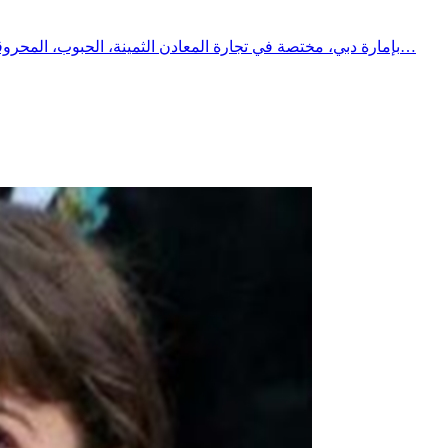
حوالي 26 ألف شركة مسجلة في القطب العالمي للتجارة والخدمات اللوجستية DMCC بإمارة دبي، مختصة في تجارة المعادن الثمينة، الحبوب، المحروقات، السكر، الشاي والقهوة…​وفي المقابل، نحن في…