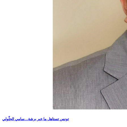
​تونس تستاهل ما خير برشة…سامي الجلّولي