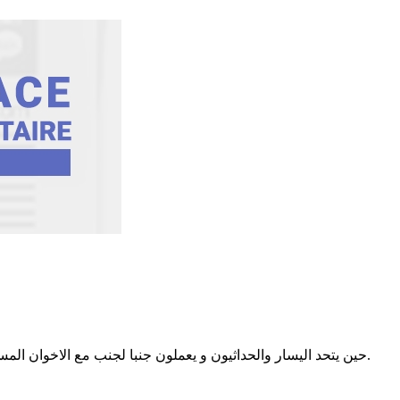
حين يتحد اليسار والحداثيون و يعملون جنبا لجنب مع الاخوان المسلمين لاي سبب أو غرض كان فأعلم انهم ابعد الناس عن النضال والحرية والديمقراطية فهم مجرد جياع لا هدف لهم سوى نصيبهم من الغنيمة.