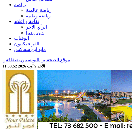
رياضة
رياضة عالمية
رياضة وطنية
ثقافة و إعلام
الرأي الآخر
دين و دنيا
الوفيات
القراء يكتبون
مايد إين سفاكس
موقع الصحفيين التونسيين بصفاقس
الأحَد 9 أوت 2026 11:53:54