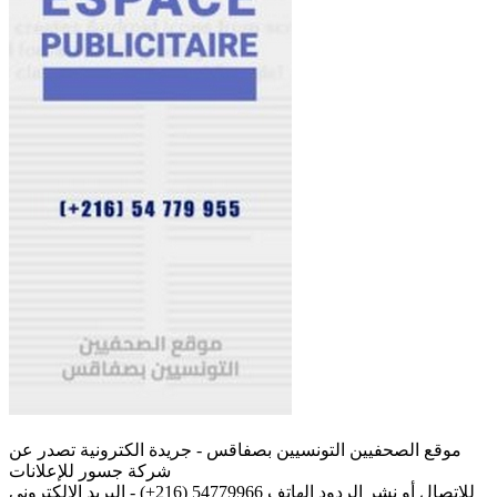
موقع الصحفيين التونسيين بصفاقس - جريدة الكترونية تصدر عن
شركة جسور للإعلانات
للإتصال أو نشر الردود الهاتف 54779966 (216+) - البريد الإلكتروني