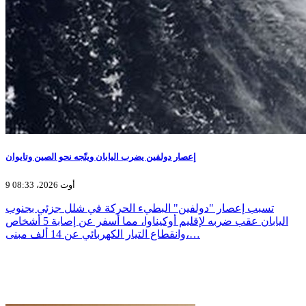
إعصار دولفين يضرب اليابان ويتّجه نحو الصين وتايوان
9 أوت 2026، 08:33
تسبب إعصار "دولفين" البطيء الحركة في شلل جزئي بجنوب
اليابان عقب ضربه لإقليم أوكيناوا، مما أسفر عن إصابة 5 أشخاص
وانقطاع التيار الكهربائي عن 14 ألف مبنى،…