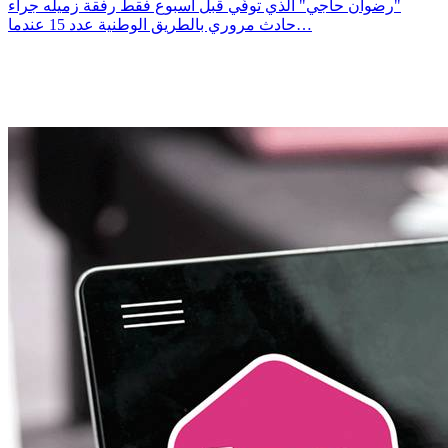
"رضوان حاجي" الذي توفّي قبل أسبوع فقط رفقة زميله جراء
حادث مروري بالطريق الوطنية عدد 15 عندما…