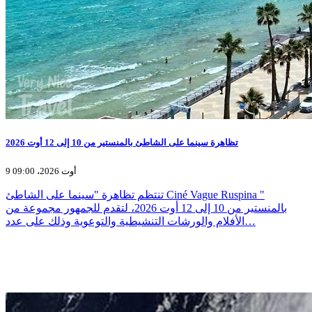
تظاهرة سينما على الشاطئ بالمنستير من 10 إلى 12 أوت 2026
9 أوت 2026، 09:00
تنتظم تظاهرة "سينما على الشاطئ Ciné Vague Ruspina "
بالمنستير من 10 إلى 12 أوت 2026، لتقدم للجمهور مجموعة من
الأفلام والورشات التنشيطية والتوعوية وذلك على عدد…