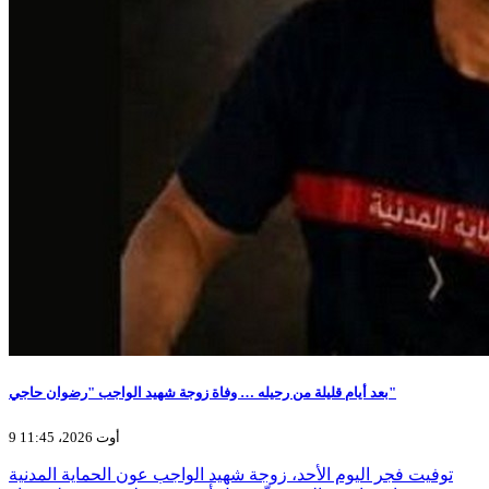
بعد أيام قليلة من رحيله … وفاة زوجة شهيد الواجب "رضوان حاجي"
9 أوت 2026، 11:45
توفيت فجر اليوم الأحد، زوجة شهيد الواجب عون الحماية المدنية