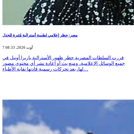
مصر: حظر إعلامي لطبيبة أسترالية مُثيرة للجدل
7 أوت 2026، 08:33
قررت السلطات المصرية حظر ظهور الأسترالية باربرا أونيل في
جميع الوسائل الإعلامية، ومنع بث أو إعادة نشر أي محتوى مصور
لها، بعد تحركات رسمية قادتها نقابة الأطباء…