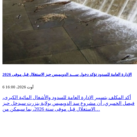
الإدارة العامة للسدود تؤكد دخول ســـد الدويميس حيز الاستغلال قبل موفى 2026
6 أوت 2026، 16:00
أكد المكلف بتسيير الإدارة العامة للسدود والأشغال المائية الكبرى،
فيصل الخميري، أن مشروع سد الدويميس بولاية بنزرت سيدخل حيز
الاستغلال قبل موفى سنة 2026، بما سيمكن من…