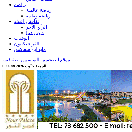
رياضة
رياضة عالمية
رياضة وطنية
ثقافة و إعلام
الرأي الآخر
دين و دنيا
الوفيات
القراء يكتبون
مايد إين سفاكس
موقع الصحفيين التونسيين بصفاقس
الجمعة 7 أوت 2026 8:36:51