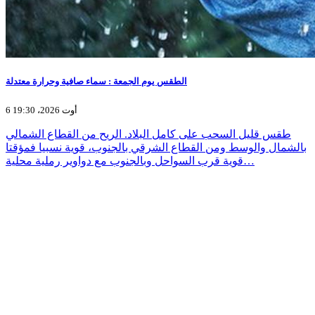
الطقس يوم الجمعة : سماء صافية وحرارة معتدلة
6 أوت 2026، 19:30
طقس قليل السحب على كامل البلاد. الريح من القطاع الشمالي
بالشمال والوسط ومن القطاع الشرقي بالجنوب، قوية نسبيا فمؤقتا
قوية قرب السواحل وبالجنوب مع دواوير رملية محلية…