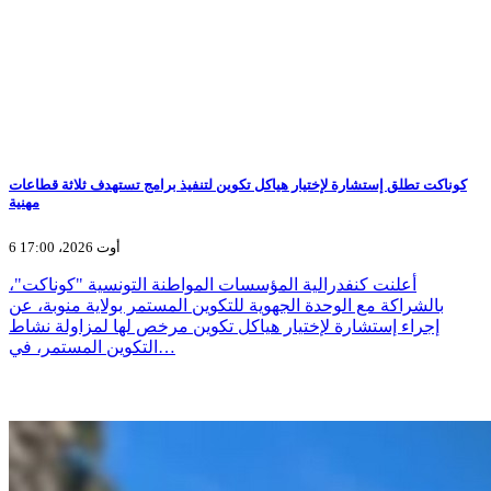
كوناكت تطلق إستشارة لإختيار هياكل تكوين لتنفيذ برامج تستهدف ثلاثة قطاعات
مهنية
6 أوت 2026، 17:00
أعلنت كنفدرالية المؤسسات المواطنة التونسية "كوناكت"،
بالشراكة مع الوحدة الجهوية للتكوين المستمر بولاية منوبة، عن
إجراء إستشارة لإختيار هياكل تكوين مرخص لها لمزاولة نشاط
التكوين المستمر، في…