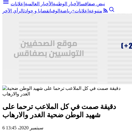
menu
نبض صفاقس
الأخبار الوطنية
الأخبار العالمية
إعلانات
متنوعة
اعلانات+
رياضة
الوفيات
قضايا و حوادث
الرأي الآخر
دقيقة صمت في كل الملاعب ترحما على
شهيد الوطن ضحية الغدر والارهاب
6 سبتمبر 2020، 13:45