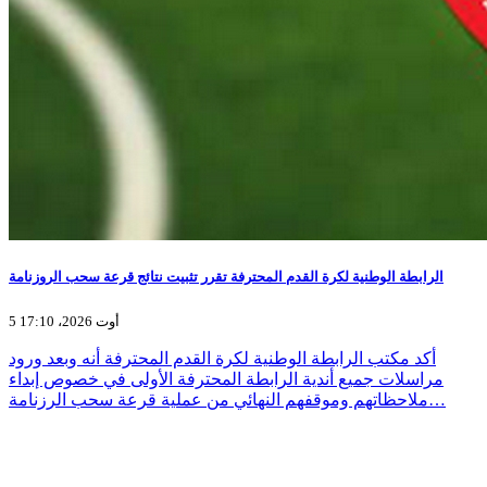
الرابطة الوطنية لكرة القدم المحترفة تقرر تثبيت نتائج قرعة سحب الروزنامة
5 أوت 2026، 17:10
أكد مكتب الرابطة الوطنية لكرة القدم المحترفة أنه وبعد ورود
مراسلات جميع أندية الرابطة المحترفة الأولى في خصوص إبداء
ملاحظاتهم وموقفهم النهائي من عملية قرعة سحب الرزنامة…