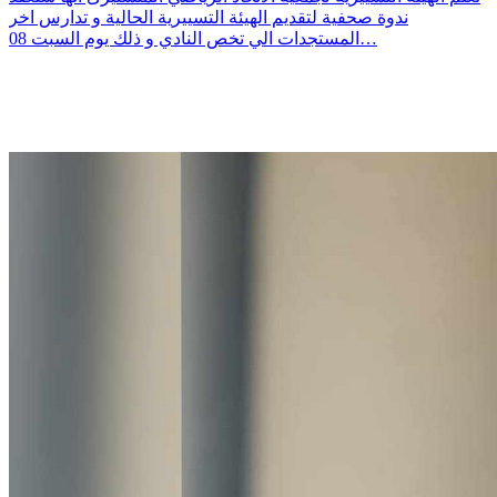
ندوة صحفية لتقديم الهيئة التسييرية الحالية و تدارس اخر
المستجدات الي تخص النادي و ذلك يوم السبت 08…