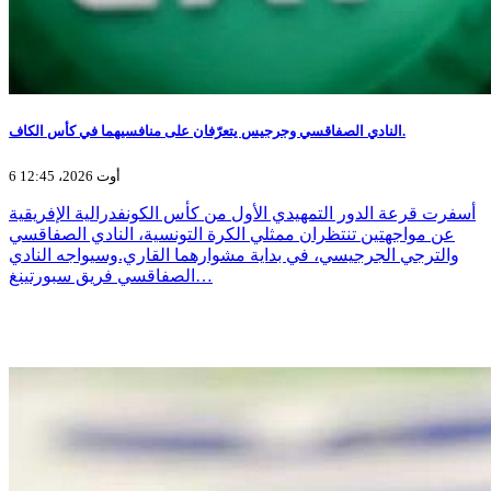
النادي الصفاقسي وجرجيس يتعرّفان على منافسيهما في كأس الكاف.
6 أوت 2026، 12:45
أسفرت قرعة الدور التمهيدي الأول من كأس الكونفدرالية الإفريقية
عن مواجهتين تنتظران ممثلي الكرة التونسية، النادي الصفاقسي
والترجي الجرجيسي، في بداية مشوارهما القاري.وسيواجه النادي
الصفاقسي فريق سبورتينغ…