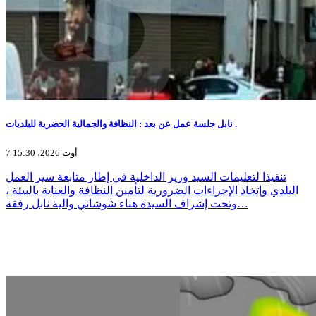
نابل جلسة عمل عن بعد : النظافة والجمالية الحضرية للبلديات .
7 أوت 2026، 15:30
تنفيذا لتعليمات السيد وزير الداخلية في إطار متابعة سير العمل
البلدي وإتخاذ الإجراءات الضرورية لتأمين النظافة والعناية بالبيئة ،
وتحت إشراف السيدة هناء شوشاني والية نابل رفقة…