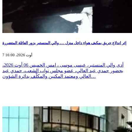
إثر اندلاع حريق بمكيف هواء داخل منزل …. والي المنستير يزور العائلة المتضررة
7 أوت 2026، 16:00
أدى والي المنستير، عيسى موسى ، امس الخميس 06 أوت 2026،
بحضور حمدي عبد العالي، عضو مجلس نواب الشعب، حمدي عبد
العالي ومعتمد المكنين والمكلّف بدائرة الشؤون…