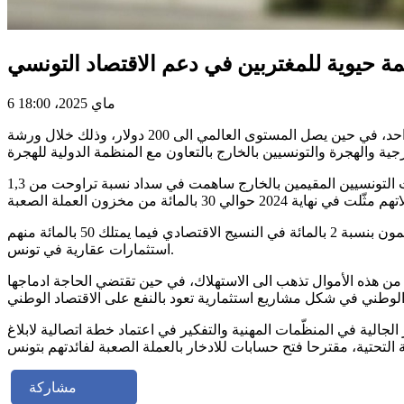
مة حيوية للمغتربين في دعم الاقتصاد التونسي
6 ماي 2025، 18:00
كشف محافظ البنك المركزي التونسي، فتحي النوري، ان المغتربين التونسيين يساهمون بمتوسّط تحويلات يناهز 120 دولارا شهريا للفرد الواحد، في حين يصل المستوى العالمي الى 200 دولار، وذلك خلال ورشة
وأفاد محافظ البنك المركزي في مداخلته في افتتاح هذه الورشة التي انتظمت اليوم الثلاثاء بمقر الأكاديمية الدبلوماسية بتونس، ان تحويلات التونسيين المقيمين بالخارج ساهمت في سداد نسبة تراوحت من 1,3
وأوضح أن هذه التحويلات ناهزت 5,6 بالمائة من الناتج الداخلي الخام، مضيفا إن التقديرات تفيد أن التونسيين المقيمين بالخارج يساهمون بنسبة 2 بالمائة في النسيج الاقتصادي فيما يمتلك 50 بالمائة منهم
استثمارات عقارية في تونس.
به المحافظ، مشيرا الى أن نسبة هامة من هذه الأموال تذهب الى الاستهلاك، في حين تقتضي الحاجة ادماجها
لية في المنظّمات المهنية والتفكير في اعتماد خطة اتصالية لابلاغ
مشاركة