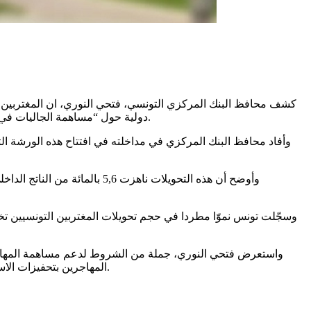
دولية حول “مساهمة الجاليات في دفع الاستثمار وتحقيق التنمية المستدامة”، نظمتها وزارة الشؤون الخارجية والهجرة والتونسيين بالخارج بالتعاون مع المنظمة الدولية للهجرة.
واستعرض فتحي النوري، جملة من الشروط لدعم مساهمة المهاجرين ا
المهاجرين بتحفيزات الاستثمار وفتح امكانية الشراكة لهم في المؤسسات الكبرى ومشاريع البنية التحتية، مقترحا فتح حسابات للادخار بالعملة الصعبة لفائدتهم بتونس.