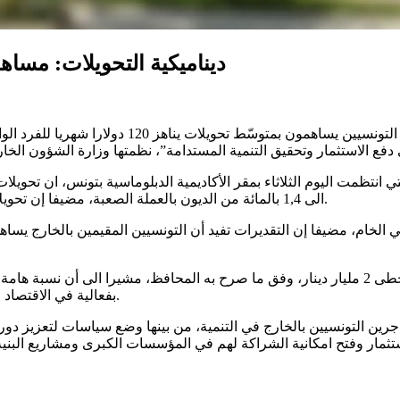
ديناميكية التحويلات: مساه
الى 1,4 بالمائة من الديون بالعملة الصعبة، مضيفا إن تحويلاتهم مثّلت في نهاية 2024 حوالي 30 بالمائة من مخزون العملة الصعبة.
وسجّلت تونس نموّا مطردا في حجم تحويلات المغتربين التونسيين تخطى 2 مليار دينار، وفق ما صرح 
بفعالية في الاقتصاد الوطني في شكل مشاريع استثمارية تعود بالنفع على الاقتصاد الوطني.
لتونسيين بالخارج في التنمية، من بينها وضع سياسات لتعزيز دور الجا