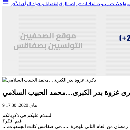
menu
مية
إعلانات متنوعة
اعلانات+
رياضة
الوفيات
قضايا و حوادث
الرأي الآخر
رى غزوة بدر الكبرى…محمد الحبيب السلامي
9 ماي 2020، 17:30
السلام عليكم في ذكرياتكم
فيم أفكر؟
،،،،ذكرى غزوة بدر الكبرى،،،هذي الغزوة اللي انتصروافيهاالمسلمين على المشركين بقيادة الرسول محمد صلى الله عليه وسلم ،وقعت في 17 رمضان من العام الثاني للهجرة ،،،،،،في صفاقس كانت الجمعيات