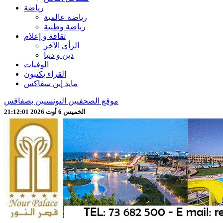
رياضة
رياضة عالمية
رياضة وطنية
ثقافة و إعلام
الرأي الآخر
دين و دنيا
الوفيات
القراء يكتبون
مايد إين سفاكس
موقع الصحفيين التونسيين بصفاقس
الخميس 6 أوت 2026 21:12:02