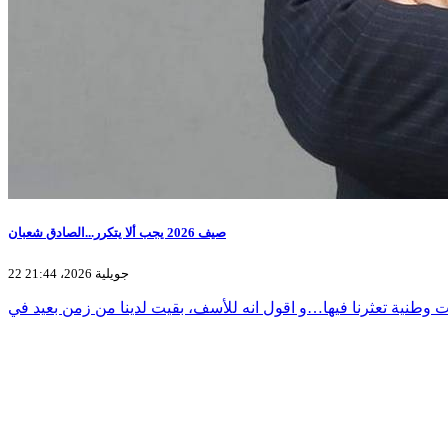
صيف 2026 يجب ألا يتكرر...الصادق شعبان
22 جويلية 2026، 21:44