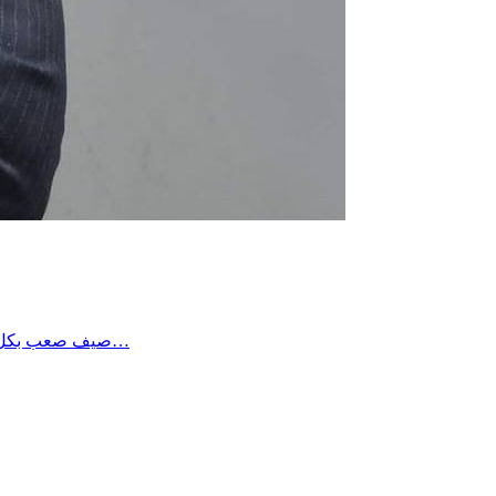
صيف صعب بكل المقاييس … عشته شخصيا بألم كبير و أتمنى ألا يتكرر …هناك اختيارات وطنية تعثرنا فيها…و اقول انه للأسف، بقيت لدينا من زمن بعيد في…