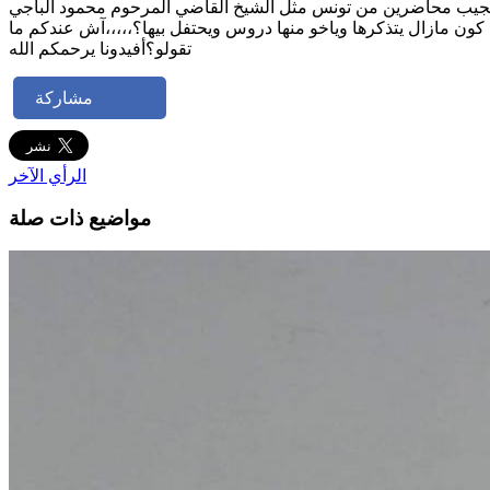
 تجيب محاضرين من تونس مثل الشيخ القاضي المرحوم محمود الباجي
كون مازال يتذكرها وياخو منها دروس ويحتفل بيها؟،،،،،آش عندكم ما
تقولو؟أفيدونا يرحمكم الله
مشاركة
الرأي الآخر
مواضيع ذات صلة