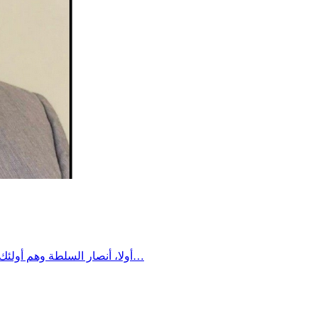
​أولا، أنصار السلطة وهم أولئك الذين يقفون دوما مع السلطة مهما كانت توجهاتها وخلفياتها. فتغير الرئيس أو سقوط النظام لا يغير في مواقفهم شيئا، نظرا لامتلاكهم سرعة…