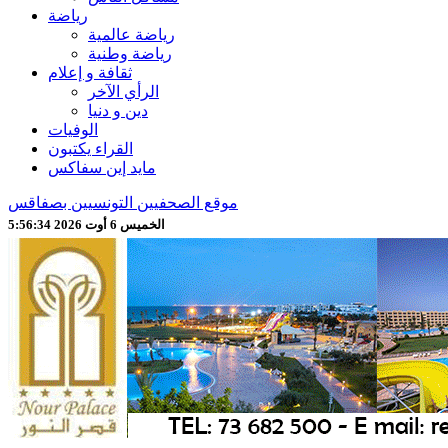
رياضة
رياضة عالمية
رياضة وطنية
ثقافة و إعلام
الرأي الآخر
دين و دنيا
الوفيات
القراء يكتبون
مايد إين سفاكس
موقع الصحفيين التونسيين بصفاقس
الخميس 6 أوت 2026 5:56:36