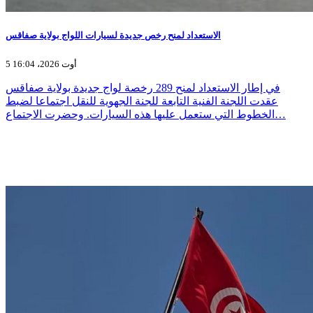
الاستعداد لمنح رخص جديدة لسيارات اللواج بولاية صفاقس
5 أوت 2026، 16:04
في إطار الاستعداد لمنح 289 رخصة لواج جديدة بولاية صفاقس
عقدت اللجنة الفنية التابعة للجنة الجهوية للنقل اجتماعا لضبط
الخطوط التي ستعمل عليها هذه السيارات. وحضرت الاجتماع…