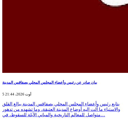
بيان صادر عن رئيس وأعضاء المجلس المحلي بصفاقس المدينة
5 أوت 2026، 21:44
يتابع رئيس وأعضاء المجلس المحلي بصفاقس المدينة ببالغ القلق
والاستياء ما آلت إليه أوضاع المدينة العتيقة، وما تشهده من تدهور
متواصل للمعالم التاريخية والمباني الآيلة للسقوط، في…