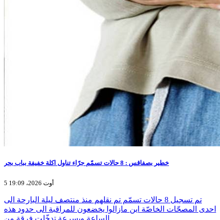
خطير بصفاقس : 8 حالات تسمّم جرّاء تناول اكلة خفيفة بباب بحر
5 أوت 2026، 19:09
تم تسجيل 8 حالات تسمّم تم نقلهم منذ منتصف ليلة البارحة الى
احدى المصحّات الخاصّة اين مازالوا يخضعون للمراقبة الى حدود هذه
الساعة وبسرعة تدخّلت فرقة من…