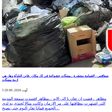
صفاقس : القمامة منتشرة ...مصبّات عشوائية في كل مكان ..فاين البلديّة وهل هي
ازمة مصبّات
5 أوت 2026، 20:00
مظاهر رفضت ان تغادرنا الى الابد ...مظاهر افسدت سمعة المدينة
التي اشتهرت بنظافتها على مر الازمان وكانت مثالا يُحتذى به لدى
الجميع فماذا تغيّر اليوم حتى نصبح…