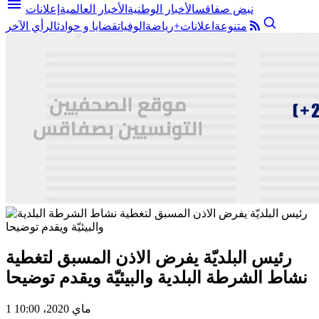
menu
نبض صفاقس
الأخبار الوطنية
الأخبار العالمية
إعلانات
متنوعة
اعلانات+
رياضة
الوفيات
قضايا و حوادث
الرأي الآخر
رئيس البلديّة يفرض الاذن المسبق لتغطية
نشاط الشرطة البلدية والبيئيّة ويقدم توضيحا
1 ماي 2020، 10:00