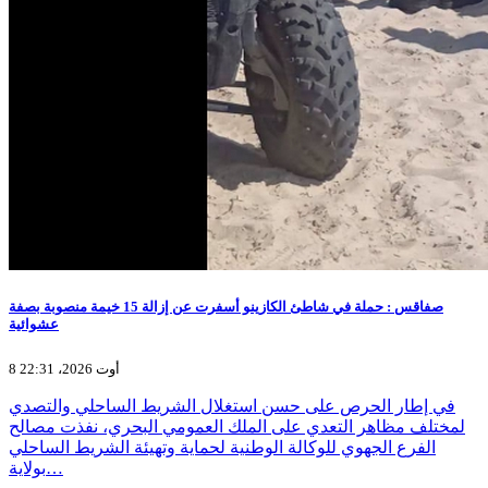
صفاقس : حملة في شاطئ الكازينو أسفرت عن إزالة 15 خيمة منصوبة بصفة
عشوائية
8 أوت 2026، 22:31
في إطار الحرص على حسن استغلال الشريط الساحلي والتصدي
لمختلف مظاهر التعدي على الملك العمومي البحري، نفذت مصالح
الفرع الجهوي للوكالة الوطنية لحماية وتهيئة الشريط الساحلي
بولاية…