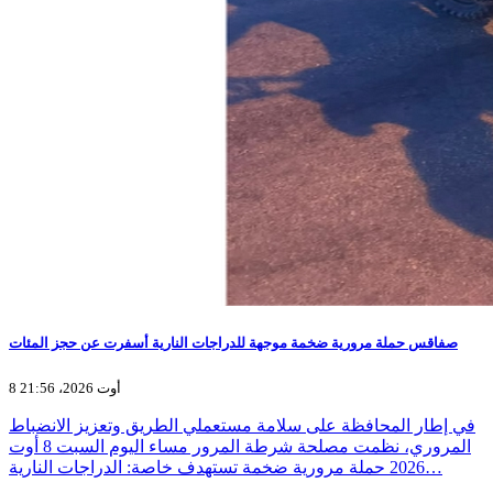
صفاقس حملة مرورية ضخمة موجهة للدراجات النارية أسفرت عن حجز المئات
8 أوت 2026، 21:56
في إطار المحافظة على سلامة مستعملي الطريق وتعزيز الانضباط
المروري، نظمت مصلحة شرطة المرور مساء اليوم السبت 8 أوت
2026 حملة مرورية ضخمة تستهدف خاصة: الدراجات النارية…