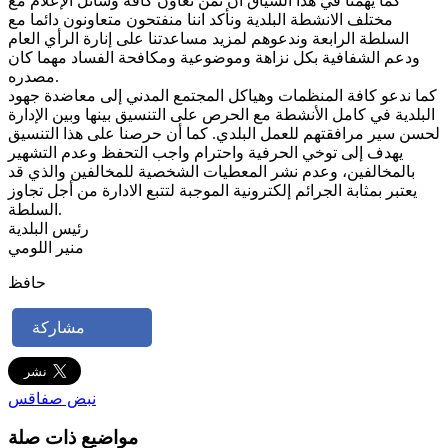
كما يهمنا في هذا السياق ان ثمن تعاون كافة وسائل الإعلام مع
مختلف الانشطة البلدية ونأكد اننا منفتحون متعاونون دائما مع
السلطة الرابعة وندعوهم لمزيد مساعدتنا على إنارة الرأي العام
ودعم الشفافية بكل نزاهة وموضوعية ومكافحة الفساد مهما كان
مصدره.
كما ندعو كافة المنظمات وهياكل المجتمع المدني إلى معاضدة جهود
البلدية في كامل الأنشطة مع الحرص على التنسيق بينها وبين الإدارة
لحسن سير مرافقتهم للعمل البلدي. كما أن حرصنا على هذا التنسيق
يهدف إلى توخي الحرفية واحترام واجب التحفظ وعدم التشهير
بالمخالفين، وعدم نشر المعطيات الشخصية للمخالفين والذي قد
يعتبر بمثابة الجرائم إلكترونية الموجبة لتتبع الادارة من أجل تجاوز
السلطة.
رئيس البلدية
منير اللومي
حافظ
مشاركة
نبض صفاقس
مواضيع ذات صلة