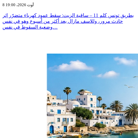
8 أوت 2026، 19:00
بطريق تونس كلم 11 – ساقية الزيت: سقط عمود كهرباء متضرّر إثر
حادث مرور، وللاسف مازال بعد أكثر من أسبوع وهو في نفس
وضعية السقوط في نفس…