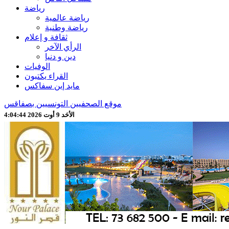
رياضة
رياضة عالمية
رياضة وطنية
ثقافة و إعلام
الرأي الآخر
دين و دنيا
الوفيات
القراء يكتبون
مايد إين سفاكس
موقع الصحفيين التونسيين بصفاقس
الأحَد 9 أوت 2026 4:04:46