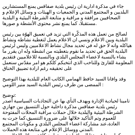
جاء في مذكرة ادارية ان رئيس بلدية صفاقس يمنع المستشارين
البلديين و المجتمع المدني و الجمعيات و الهيئات و وسائل الإعلام و
الصحافيين مرافقة و مراقبة و متابعة الشرطة البيئية و البلدية
مستقبلا، كما يمنع نشر محتوى الأنشطة و صورها.
لصالح من تعمل هذه المذكّرة التي تزيد في تعميق الهوّة بين رئيس
البلدية وبين الاعلام ونسي ان الاعلام يعمل لتغطية نشاطه ونشاط
هياكله وانه لا حق له في تحديد مجال نشاط الاعلاميين وليس لرئيس
البلدية الحق في تحديد ما نقوم بتغطيته من انشطة وله ان يقرر ما
يشاء بالنسبة لاعضاء المجلس البلدي وبالنسبة للاعلاميين فتقديم
المعلومة للقارئ وللناخب الذي انتخبكم كلكم هو امر مقدّس سنعمل
على تحقيقه رغم ارادة تضييق الخناق
وقد وافانا السيد حافظ الهمامي الكاتب العام للبلدية بهذا التوضيح
الممضى من طرف رئيس البلدية السيد منير اللومي :
توضيح:
تامينا لحيادية الإدارة وبهدف النأي بها عن التجاذبات السياسية أصدر
رئيس بلدية صفاقس مذكرة داخلية حول التنسيق بين جهازي
الشرطة البيئية والبلدية خلال حملات مراقبة المحلات المفتوحة
للعموم وتم التأكيد خلالها على ضرورة التنسيق،كما جرت به
العادة،عند مشاركة اعضاء المجلس البلدي و مكونات المجتمع
المدني ووسائل الإعلام في متابعة هذه الحملات.