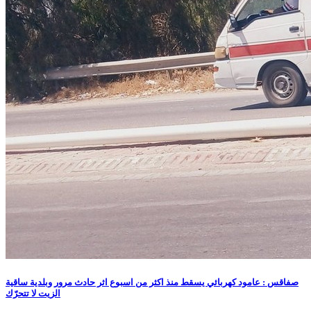
صفاقس : عامود كهربائي يسقط منذ اكثر من اسبوع اثر حادث مرور وبلدية ساقية
الزيت لا تتحرّك