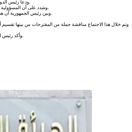
ودعا رئيس الدولة إلى التفكير مع كل المؤسسات المعنية في الدولة حول تصور جديد لمواجهة هذا الوضع، وفق بلاغ لرئاسة الجمهورية، صادر فجر اليوم الأحد.
وشدد على أن المسؤولية الوطنية لا تقوم على الحسابات السياسية أو التنافس أو المبارزة بل ترتكز على توحيد الجهود والإجراءات التي يتعين اتخاذها في الفترة القادمة.
وبين رئيس الجمهورية أن هذا الاجتماع الطارئ لا ينافس أي جهة أخرى بل اقتضته المسؤولية الوطنية التي يجب أن تعلو على كافة الاعتبارات السياسية أو الحزبية الضيقة.
وتم خلال هذا الاجتماع مناقشة جملة من المقترحات من بينها تقسيم أو
وأكد رئيس الجمهورية على أن هذه المقترحات يجب أن تتنزل في إطار مختلف يراعي لا فقط الجوانب العلمية، ولكن أيضا الأوضاع الاقتصادية والاجتماعية.