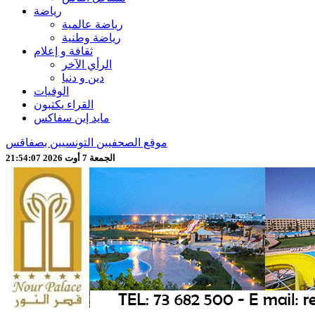
رياضة
رياضة عالمية
رياضة وطنية
ثقافة و إعلام
الرأي الآخر
دين و دنيا
الوفيات
القراء يكتبون
مايد إين سفاكس
موقع الصحفيين التونسيين بصفاقس
الجمعة 7 أوت 2026 21:54:09