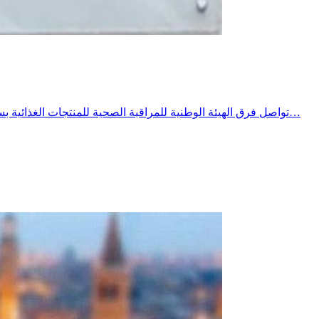
تواصل فرق الهيئة الوطنية للمراقبة الصحية للمنتجات الغذائية بسليانة تنفيد برنامج خصوصي للمراقبة الصحية خلال الصائفة ومع ارتفاع درجات يشمل المحلات المفتوحة للعموم وخاصة المطاعم محلات بيع…