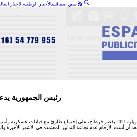
نبض صفاقس
الأخبار الوطنية
الأخبار العال
رئيس الجمهورية يدعو
أشرف رئيس الجمهورية قيس سعيد، مساء يوم أمس السبت 3 جويلية 2021 بقصر قرطاج، على إج
التي يجب اتخاذها بعد أن أثبتت الأرقام عدم نجاعة التدابير المعتمدة في الأشهر