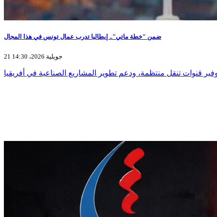
ضمن "خطة ماتي".. إيطاليا تدرب عمال تونس في هذا المجال
21 جويلية 2026، 14:30