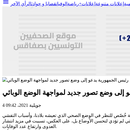
menu
مية
إعلانات متنوعة
اعلانات+
رياضة
الوفيات
قضايا و حوادث
الرأي الآخر
 إلى وضع تصور جديد لمواجهة الوضع الوبائي
4 جويلية 2021، 09:42
تماع طارئ مع قيادات عسكرية وأمنية خُصّص للنظر في الوضع الصحي الذي تعيشه بلادنا، وأسباب التفشي
 الأخيرة والتي لم تؤدي لتحسن الأوضاع بل، على العكس، تسببت في مزيد انتشار
العدوى وارتفاع عدد الوفايات.