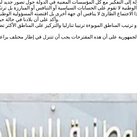
وأكد على أن بلادنا في حالة حرب وهو ما يستدعي تضافر كل الجهود وتشريك أصحاب النوايا الصادقة.
 ترتيب المناطق الموبوءة ترتيبا تنازليا والتركيز على المناطق الأكث