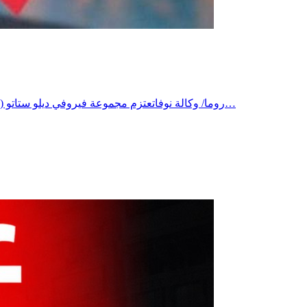
روما/ وكالة نوفاتعتزم مجموعة فيروفي ديلو ستاتو (سكك حديد إيطاليا) المساهمة في تدريب العمال في بلدانهم الأصلية، وتوفير قنوات تنقل منتظمة، ودعم تطوير المشاريع الصناعية في أفريقيا…