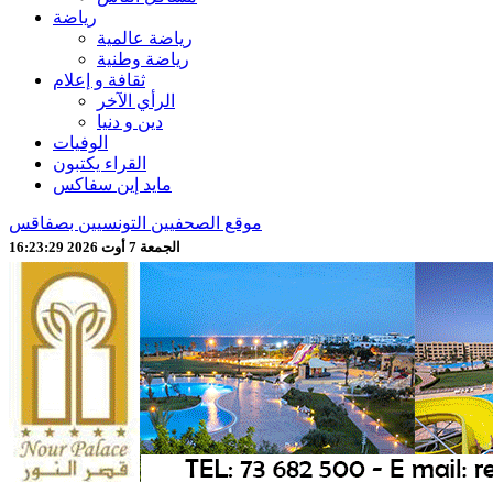
رياضة
رياضة عالمية
رياضة وطنية
ثقافة و إعلام
الرأي الآخر
دين و دنيا
الوفيات
القراء يكتبون
مايد إين سفاكس
موقع الصحفيين التونسيين بصفاقس
الجمعة 7 أوت 2026 16:23:31