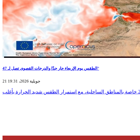
الطقس يوم الإربعاء حار جدّا والدرجات القصوى تصل لـ 47°
21 جويلية 2026، 19:31