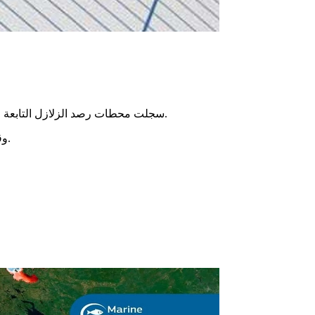
سجلت محطات رصد الزلازل التابعة للمعهد الوطني للرصد الجوي، اليوم الثلاثاء، رجة أرضية، على الساعة 13 و 55 دقيقة بالتوقيت المحلي، بلغت قوتها 3.1 درجة على سلم ريشتر.
وقد حُدّد مركزها حسب التحاليل الأولية بـ 34.24 درجة خط عرض و بـ 8.70 درجة خط طول، وذلك بمنطقة جنوب غرب المظيلة من ولاية قفصة.