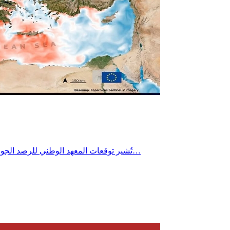
تُشير توقعات المعهد الوطني للرصد الجوي إلى تراجع طفيف جداً في درجات الحرارة يوم الأربعاء 22 جويلية 2026 خاصة بالمناطق الساحلية، مع استمرار الطقس شديد الحرارة بأغلب…