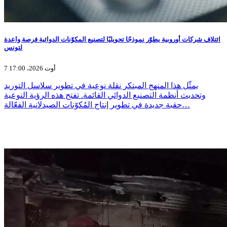
ائتلاف شركات أوروبية يطوّر نموذجًا تحويليًا لتصنيع المكوّنات الدوائية فرصة واعدة
لتونس
7 أوت 2026، 17:00
يمثّل هذا المنهج المبتكر نقلة نوعية في تطوير سلاسل التوريد
وتحديث أنظمة التصنيع الدوائي القائمة. تفتح هذه الرؤية النوعية
حقبة جديدة في تطوير إنتاج المُكوّنات الصيدلانية الفعّالة…