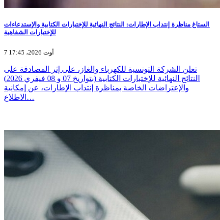
الستاغ مناظرة إنتداب الإطارات: النتائج النهائية للإختبارات الكتابية والإستدعاءات
للإختبارات الشفاهية
7 أوت 2026، 17:45
تعلن الشركة التونسية للكهرباء والغاز، على إثر المصادقة على
النتائج النهائية للإختبارات الكتابية (بتواريخ 07 و 08 فيفري 2026)
والإعتراضات الخاصة بمناظرة إنتداب الإطارات، عن إمكانية
الاطلاع…