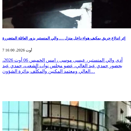
إثر اندلاع حريق بمكيف هواء داخل منزل …. والي المنستير يزور العائلة المتضررة
7 أوت 2026، 16:00
أدى والي المنستير، عيسى موسى ، امس الخميس 06 أوت 2026،
بحضور حمدي عبد العالي، عضو مجلس نواب الشعب، حمدي عبد
العالي ومعتمد المكنين والمكلّف بدائرة الشؤون…