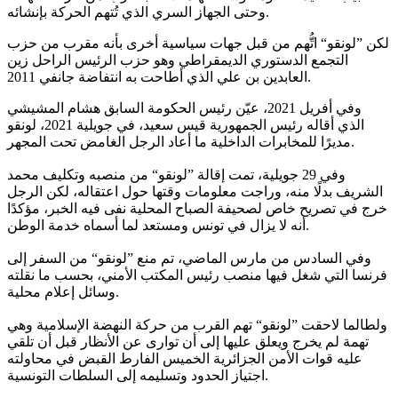
وحتى الجهاز السري الذي تُتهم الحركة بإنشائه.
لكن ”لونقو“ اتُّهم من قبل جهات سياسية أخرى بأنه مقرب من حزب
التجمع الدستوري الديمقراطي وهو حزب الرئيس الراحل زين
العابدين بن علي الذي أطاحت به انتفاضة جانفي 2011.
وفي أفريل 2021، عيّن رئيس الحكومة السابق هشام المشيشي
الذي أقاله رئيس الجمهورية قيس سعيد، في جويلية 2021، لونقو
مديرًا للمخابرات الداخلية ما أعاد الرجل الغامض تحت المجهر.
وفي 29 جويلية، تمت إقالة ”لونقو“ من منصبه وتكليف محمد
الشريف بدلًا منه، وراجت معلومات وقتها حول اعتقاله، لكن الرجل
خرج في تصريح خاص لصحيفة الصباح المحلية نفى فيه الخبر، مؤكدًا
أنه لا يزال في تونس ومستعد لما أسماه خدمة الوطن.
وفي السادس من مارس الماضي، تم منع ”لونقو“ من السفر إلى
فرنسا التي شغل فيها منصب رئيس المكتب الأمني، بحسب ما نقلته
وسائل إعلام محلية.
ولطالما لاحقت ”لونقو“ تهم القرب من حركة النهضة الإسلامية وهي
تهمة لم يخرج ويعلق عليها إلى أن توارى عن الأنظار قبل أن تلقي
عليه قوات الأمن الجزائرية الخميس الفارط القبض في محاولته
اجتياز الحدود وتسليمه إلى السلطات التونسية.