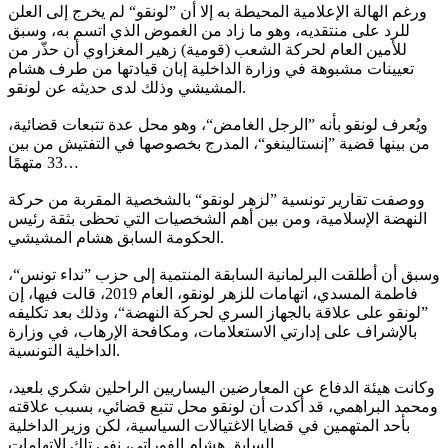
ورغم الهالة الإعلامية المحيطة به إلا أن ”لونقو“ لم يخرج إلى العلن
للرد على منتقديه، وهو ما زاد من الغموض الذي اتسم به، وسبق
للأمين العام لحركة الشعب (قومية) زهير المغزاوي أن حذّر من
تعيينات مشبوهة في وزارة الداخلية إبان قيادتها من طرف هشام
المشيشي وذلك لدى حديثه عن لونقو.
ويُعرف لونقو بأنه ”الرجل الغامض“، وهو محل عدة تتبعات قضائية،
من بينها قضية ”إنستالينغو“، المدرج بخصوصها في التفتيش من بين
33 متهمًا…
ووصفت تقارير تونسية ”لزهر لونقو“ بالشخصية المقربة من حركة
النهضة الإسلامية، ومن بين أهم الشخصيات التي تحظى بثقة رئيس
الحكومة السابق هشام المشيشي.
وسبق أن أطلقت البرلمانية السابقة المنتمية إلى حزب ”نداء تونس“،
فاطمة المسدي، اتهامات للزهر لونقو، العام 2019، قالت فيها، إن
”لونقو على علاقة بالجهاز السري لحركة النهضة“، وذلك بعد تكليفه
بالإشراف على إدارتي الاستعلامات، ومكافحة الإرهاب، في وزارة
الداخلية التونسية.
وكانت هيئة الدفاع عن المعارضين اليساريين الراحلين شكري بلعيد،
ومحمد البراهمي، قد أكدت أن لونقو محل تتبع قضائي، بسبب علاقته
بأحد المتهمين في قضايا الاغتيالات السياسية، لكن وزير الداخلية
السابق هشام الفوراتي، نفى تلك الاتهامات.