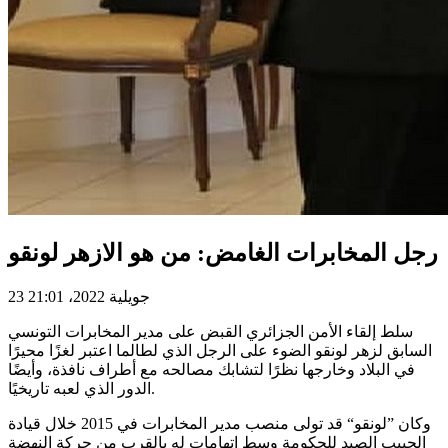
رجل المخابرات الغامض: من هو الازهر لونقو
23 جويلية 2022، 21:01
سلط إلقاء الأمن الجزائري القبض على مدير المخابرات التونسي
السابق لزهر لونقو الضوء على الرجل الذي لطالما اعتبر لغزًا محيرًا
في البلاد وخارجها نظرًا لتشابك مصالحه مع أطراف نافذة، وأيضًا
الدور الذي لعبه تاريخيًا.
وكان ”لونقو“ قد تولى منصب مدير المخابرات في 2015 خلال قيادة
الحبيب الصيد للحكومة وسط اتهامات له بالقرب من حركة النهضة