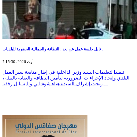
نابل جلسة عمل عن بعد : النظافة والجمالية الحضرية للبلديات .
7 أوت 2026، 15:30
تنفيذا لتعليمات السيد وزير الداخلية في إطار متابعة سير العمل
البلدي وإتخاذ الإجراءات الضرورية لتأمين النظافة والعناية بالبيئة ،
وتحت إشراف السيدة هناء شوشاني والية نابل رفقة…