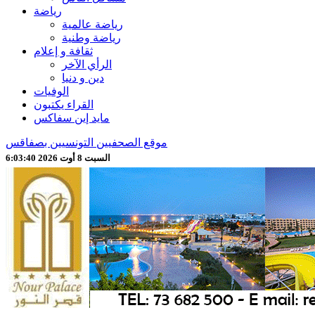
رياضة
رياضة عالمية
رياضة وطنية
ثقافة و إعلام
الرأي الآخر
دين و دنيا
الوفيات
القراء يكتبون
مايد إين سفاكس
موقع الصحفيين التونسيين بصفاقس
السبت 8 أوت 2026 6:03:42