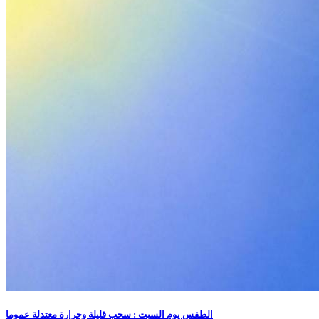
الطقس يوم السبت : سحب قليلة وحرارة معتدلة عموما