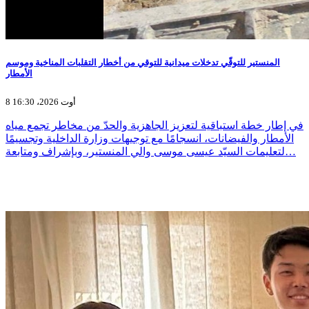
المنستير للتوقّي تدخلات ميدانية للتوقي من أخطار التقلبات المناخية وموسم
الأمطار
8 أوت 2026، 16:30
في إطار خطة استباقية لتعزيز الجاهزية والحدّ من مخاطر تجمع مياه
الأمطار والفيضانات، انسجامًا مع توجيهات وزارة الداخلية وتجسيمًا
لتعليمات السيّد عيسى موسى والي المنستير، وبإشراف ومتابعة…