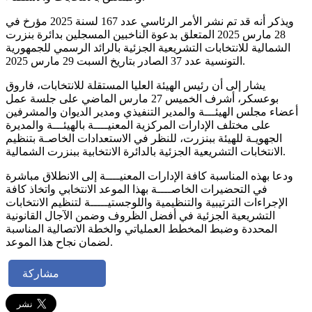
ويذكر أنه قد تم نشر الأمر الرئاسي عدد 167 لسنة 2025 مؤرخ في
28 مارس 2025 المتعلق بدعوة الناخبين المسجلين بدائرة بنزرت
الشمالية للانتخابات التشريعية الجزئية بالرائد الرسمي للجمهورية
التونسية عدد 37 الصادر بتاريخ السبت 29 مارس 2025.
يشار إلى أن رئيس الهيئة العليا المستقلة للانتخابات، فاروق
بوعسكر، أشرف الخميس 27 مارس الماضي على جلسة عمل
أعضاء مجلس الهيئـــة والمدير التنفيذي ومدير الديوان والمشرفين
على مختلف الإدارات المركزية المعنيــــة بالهيئـــة والمديرة
الجهويـة للهيئة ببنزرت، للنظر في الاستعدادات الخاصـة بتنظيم
الانتخابات التشريعية الجزئية بالدائرة الانتخابية ببنزرت الشمالية.
ودعا بهذه المناسبة كافة الإدارات المعنيــــة إلى الانطلاق مباشرة
في التحضيرات الخاصــــة بهذا الموعد الانتخابي واتخاذ كافة
الإجراءات الترتيبية والتنظيمية واللوجستيـــــة لتنظيم الانتخابات
التشريعية الجزئية في أفضل الظروف وضمن الآجال القانونية
المحددة وضبط المخطط العملياتي والخطة الاتصالية المناسبة
لضمان نجاح هذا الموعد.
مشاركة