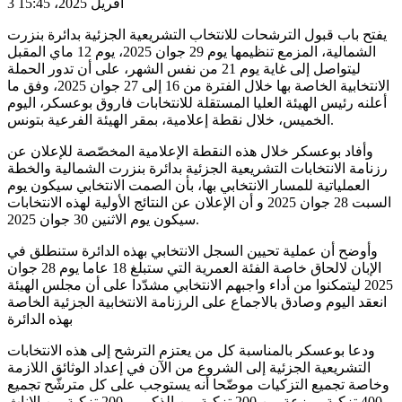
3 افريل 2025، 15:45
يفتح باب قبول الترشحات للانتخاب التشريعية الجزئية بدائرة بنزرت
الشمالية، المزمع تنظيمها يوم 29 جوان 2025، يوم 12 ماي المقبل
ليتواصل إلى غاية يوم 21 من نفس الشهر، على أن تدور الحملة
الانتخابية الخاصة بها خلال الفترة من 16 إلى 27 جوان 2025، وفق ما
أعلنه رئيس الهيئة العليا المستقلة للانتخابات فاروق بوعسكر، اليوم
الخميس، خلال نقطة إعلامية، بمقر الهيئة الفرعية بتونس.
وأفاد بوعسكر خلال هذه النقطة الإعلامية المخصّصة للإعلان عن
رزنامة الانتخابات التشريعية الجزئية بدائرة بنزرت الشمالية والخطة
العملياتية للمسار الانتخابي بها، بأن الصمت الانتخابي سيكون يوم
السبت 28 جوان 2025 و أن الإعلان عن النتائج الأولية لهذه الانتخابات
سيكون يوم الاثنين 30 جوان 2025.
وأوضح أن عملية تحيين السجل الانتخابي بهذه الدائرة ستنطلق في
الإبان لالحاق خاصة الفئة العمرية التي ستبلغ 18 عاما يوم 28 جوان
2025 ليتمكنوا من أداء واجبهم الانتخابي مشدّدا على أن مجلس الهيئة
انعقد اليوم وصادق بالاجماع على الرزنامة الانتخابية الجزئية الخاصة
بهذه الدائرة
ودعا بوعسكر بالمناسبة كل من يعتزم الترشح إلى هذه الانتخابات
التشريعية الجزئية إلى الشروع من الآن في إعداد الوثائق اللازمة
وخاصة تجميع التزكيات موضّحا أنه يستوجب على كل مترشّح تجميع
400 تزكية موزعة بين 200 تزكية بين الذكور و 200 تزكية بين الإناث