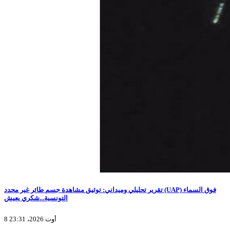
تقرير تحليلي وميداني: توثيق مشاهدة جسم طائر غير محدد (UAP) فوق السماء
التونسية...شكري يعيش
8 أوت 2026، 23:31