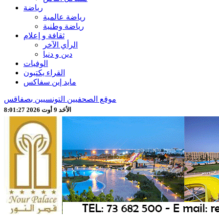
رياضة
رياضة عالمية
رياضة وطنية
ثقافة و إعلام
الرأي الآخر
دين و دنيا
الوفيات
القراء يكتبون
مايد إين سفاكس
موقع الصحفيين التونسيين بصفاقس
الأحَد 9 أوت 2026 8:01:28