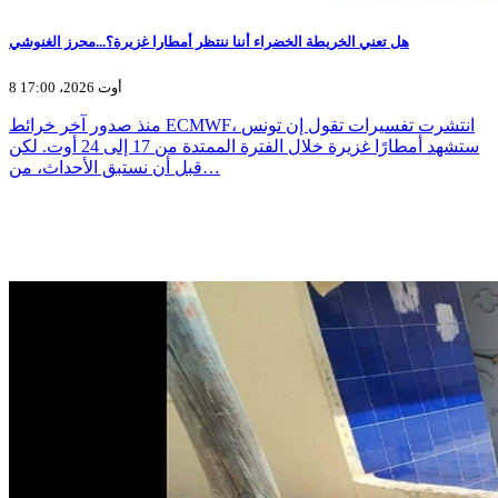
هل تعني الخريطة الخضراء أننا ننتظر أمطارا غزيرة؟...محرز الغنوشي
8 أوت 2026، 17:00
منذ صدور آخر خرائط ECMWF، انتشرت تفسيرات تقول إن تونس
ستشهد أمطارًا غزيرة خلال الفترة الممتدة من 17 إلى 24 أوت. لكن
قبل أن نستبق الأحداث، من…