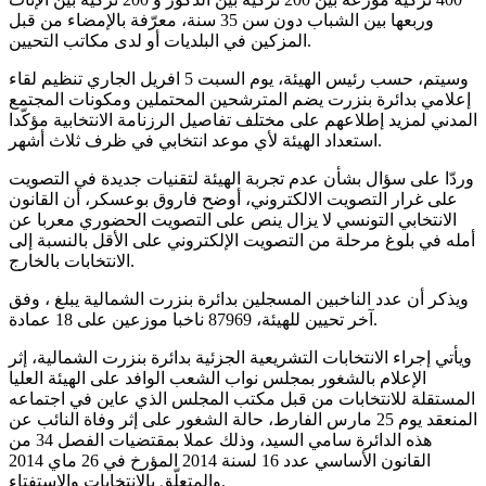
وربعها بين الشباب دون سن 35 سنة، معرّفة بالإمضاء من قبل
المزكين في البلديات أو لدى مكاتب التحيين.
وسيتم، حسب رئيس الهيئة، يوم السبت 5 افريل الجاري تنظيم لقاء
إعلامي بدائرة بنزرت يضم المترشحين المحتملين ومكونات المجتمع
المدني لمزيد إطلاعهم على مختلف تفاصيل الرزنامة الانتخابية مؤكّدا
استعداد الهيئة لأي موعد انتخابي في ظرف ثلاث أشهر.
وردّا على سؤال بشأن عدم تجربة الهيئة لتقنيات جديدة في التصويت
على غرار التصويت الالكتروني، أوضح فاروق بوعسكر، أن القانون
الانتخابي التونسي لا يزال ينص على التصويت الحضوري معربا عن
أمله في بلوغ مرحلة من التصويت الإلكتروني على الأقل بالنسبة إلى
الانتخابات بالخارج.
ويذكر أن عدد الناخبين المسجلين بدائرة بنزرت الشمالية يبلغ ، وفق
آخر تحيين للهيئة، 87969 ناخبا موزعين على 18 عمادة.
ويأتي إجراء الانتخابات التشريعية الجزئية بدائرة بنزرت الشمالية، إثر
الإعلام بالشغور بمجلس نواب الشعب الوافد على الهيئة العليا
المستقلة للانتخابات من قبل مكتب المجلس الذي عاين في اجتماعه
المنعقد يوم 25 مارس الفارط، حالة الشغور على إثر وفاة النائب عن
هذه الدائرة سامي السيد، وذلك عملا بمقتضيات الفصل 34 من
القانون الأساسي عدد 16 لسنة 2014 المؤرخ في 26 ماي 2014
والمتعلّق بالانتخابات والاستفتاء.