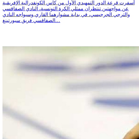
أسفرت قرعة الدور التمهيدي الأول من كأس الكونفدرالية الإفريقية
عن مواجهتين تنتظران ممثلي الكرة التونسية، النادي الصفاقسي
والترجي الجرجيسي، في بداية مشوارهما القاري.وسيواجه النادي
الصفاقسي فريق سبورتينغ…