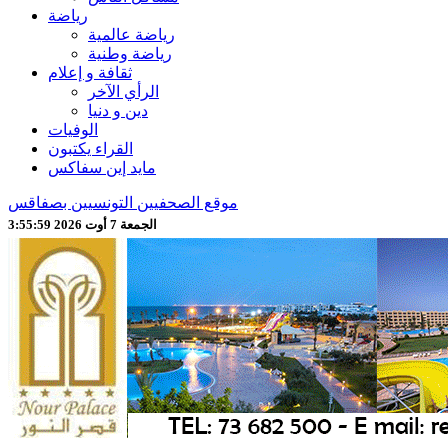
رياضة
رياضة عالمية
رياضة وطنية
ثقافة و إعلام
الرأي الآخر
دين و دنيا
الوفيات
القراء يكتبون
مايد إين سفاكس
موقع الصحفيين التونسيين بصفاقس
الجمعة 7 أوت 2026 3:56:01