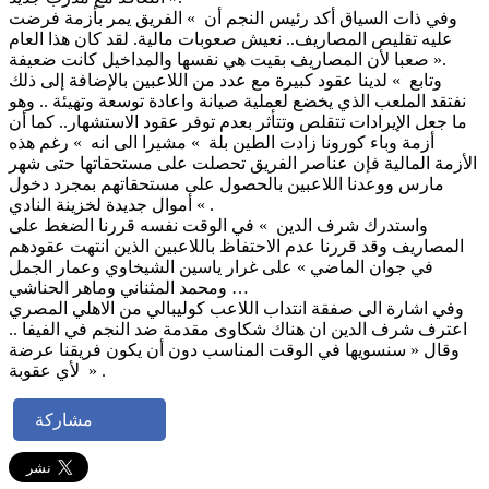
وفي ذات السياق أكد رئيس النجم أن » الفريق يمر بأزمة فرضت
عليه تقليص المصاريف.. نعيش صعوبات مالية. لقد كان هذا العام
صعبا لأن المصاريف بقيت هي نفسها والمداخيل كانت ضعيفة ».
وتابع » لدينا عقود كبيرة مع عدد من اللاعبين بالإضافة إلى ذلك
نفتقد الملعب الذي يخضع لعملية صيانة واعادة توسعة وتهيئة .. وهو
ما جعل الإيرادات تتقلص وتتأثر بعدم توفر عقود الاستشهار.. كما أن
أزمة وباء كورونا زادت الطين بلة » مشيرا الى انه » رغم هذه
الأزمة المالية فإن عناصر الفريق تحصلت على مستحقاتها حتى شهر
مارس ووعدنا اللاعبين بالحصول على مستحقاتهم بمجرد دخول
أموال جديدة لخزينة النادي « .
واستدرك شرف الدين » في الوقت نفسه قررنا الضغط على
المصاريف وقد قررنا عدم الاحتفاظ باللاعبين الذين انتهت عقودهم
في جوان الماضي » على غرار ياسين الشيخاوي وعمار الجمل
ومحمد المثناني وماهر الحناشي …
وفي اشارة الى صفقة انتداب اللاعب كوليبالي من الاهلي المصري
اعترف شرف الدين ان هناك شكاوى مقدمة ضد النجم في الفيفا ..
وقال « سنسويها في الوقت المناسب دون أن يكون فريقنا عرضة
لأي عقوبة » .
مشاركة