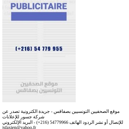
موقع الصحفيين التونسيين بصفاقس - جريدة الكترونية تصدر عن
شركة جسور للإعلانات
للإتصال أو نشر الردود الهاتف 54779966 (216+) - البريد الإلكتروني
jsfaxien@yahoo.fr