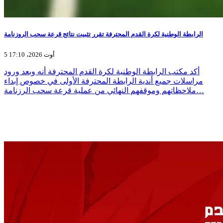
الرابطة الوطنية لكرة القدم المحترفة تقرر تثبيت نتائج قرعة سحب الروزنامة
5 أوت 2026، 17:10
أكد مكتب الرابطة الوطنية لكرة القدم المحترفة أنه وبعد ورود
مراسلات جميع أندية الرابطة المحترفة الأولى في خصوص إبداء
ملاحظاتهم وموقفهم النهائي من عملية قرعة سحب الرزنامة…