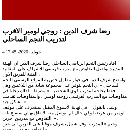
رضا شرف الدين : روجي لومير الاقرب
لتدريب النجم الساحلي
4 جويلية 2020، 17:45
افاد رئيس النجم الرياضي الساحلي رضا شرف الدين ان الهيئة
المديرة تواصل التفاوض مع مدرب فرنسي للاشراف على المقاليد
الفنية للفريق الاول .
واوضح شرف الدين في حوار مطول خص به الموقع الرسمي للنجم
الساحلي « ان النجم يتوفر على مجموعة شابة من اللاعبين وهي
فقط بحاجة لمدرب قوي الشخصية » مضيفا » لذلك دخلنا في
مفاوضات مع المدرب الفرنسي روجيه لومير .. والمفاوضات تقدمت
بشكل جيد » .
وشدد بالقول » في نهاية الأسبوع المقبل سنتعرف على موقف
لومير من عرضنا وفي حال لم نتوصل معه لاتفاق نهائي سنفتح باب
التفاوض مع مدربين آخرين » .
وختم « المدرب نوفل شبيل يشرف مؤقتا على الفريق الى حين
التعاقد مع مدرب جديد ».