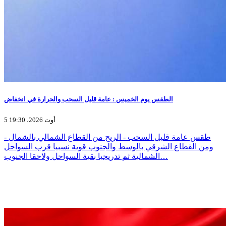
الطقس يوم الخميس : عامة قليل السحب والحرارة في انخفاض
5 أوت 2026، 19:30
- طقس عامة قليل السحب - الريح من القطاع الشمالي بالشمال
ومن القطاع الشرقي بالوسط والجنوب قوية نسبيا قرب السواحل
الشمالية ثم تدريجيا بقية السواحل ولاحقا الجنوب…