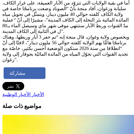
أما في بقية الولايات التي تتزوّد من الآبار العميقة، على غرار الكاف،
سليانة وزغوان، أفاد منجة بأنّ “الصوناد وضعت برنامجًا خاصة في
ولاية الكاف كلفته حوالي 40 مليون دينار، ويتمثّل في تحويل مياه
المائدة المائية بئر النخلة إلى الكاف المدينة”، مشيرًا إلى أنّ “عملية
مدّ القنوات وربط الآبار ستنتهي موفى شهر ماي وسيصل الماء بـ80
ل في الثانية إلى الكاف المدينة”.
وبخصوص ولاية وغوان، قال منجة إنه “تم حفر 3 آبار وربطها، وهناك
برنامجًا هامًّا يهم الولاية كلفته حوالي 56 مليون دينار”، لافتًا إلى أنّ
“انطلاقا من سنة 2026 ستكون الوضعية أحسن بكثير، خاصّة مع
تجديد القنوات التي تحوّل المياه من المائدة المائيّة بجوقار إلى ولاية
زغوان”.
مشاركة
الأخبار
الأخبار الوطنية
مواضيع ذات صلة