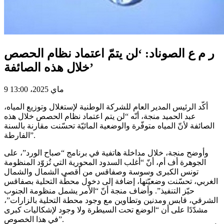
ر م ع الصوناد: ‘لن يتمّ اعتماد نظام الحصص
خلال هذه الصائفة’
9 ماي 2025، 13:00
أكّد الرئيس المدير العام للشركة الوطنية لإستغلال وتوزيع المياه،
عبد الحميد منجة، أنّه “لن يتم اعتماد نظام الحصص خلال هذه
الصائفة لأنّ المياه متوفّرة والوضعية المائيّة تحسّنت مقارنة بالسنة
الفارطة”.
وأوضح منجة، خلال مداخلة هاتفية في برنامج “صباح الورد”، على
الجوهرة أف أم، أنّ “أغلب السدود المحورية التي تُزوّد المنظومة
تونس الكبرى وسوسة وصفاقس من أقصى الشمال والشمال
الغربي، تحسّنت وضعيّتها، إضافة إلى دخول محطّة التحلية بصفاقس
حيّز التنفيذ”. وأضاف منجة أنّ “الأمر يشمل منظومة الجنوب
الشرقي، قابس ومدنين وتطاوين مع وجود محطة التحلية بالزارات”،
مشدّدًا على أن “الوضع تحت السيطرة ولا وجود لإشكاليات كبرى
في هذا الخصوص”.