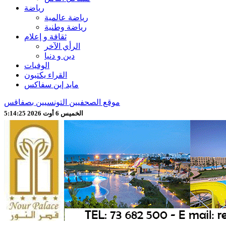
رياضة
رياضة عالمية
رياضة وطنية
ثقافة و إعلام
الرأي الآخر
دين و دنيا
الوفيات
القراء يكتبون
مايد إين سفاكس
موقع الصحفيين التونسيين بصفاقس
الخميس 6 أوت 2026 5:14:27