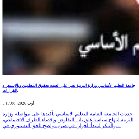
جامعة التعليم الأساسي وزارة التربية تصر على العبث بحقوق المعلمين وبالإستفراد
بالقرارات
5 أوت 2026، 17:00
جددت الجامعة العامة للتعليم الاساسي تأكيدها على مواصلة وزارة
التربية انتهاج سياسة غلق باب التفاوض وإقصاء الطرف الاجتماعي،
والتنكر لمبدأ الحوار، في ضرب واضح للحق الدستوري في…