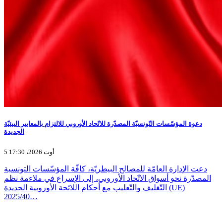
دعوة المؤسّسات التّونسيّة المصدّرة للاتّحاد الأوروبي للالتزام بالمعايير البيئيّة
الجديدة
5 أوت 2026، 17:30
دعت الإدارة العامّة للمصالح البيطريّة، كافّة المؤسّسات التونسية
المصدّرة نحو أسواق الاتّحاد الأوروبي، إلى الإسراع في ملاءمة نظم
التّغليف والتّعليب مع أحكام اللائحة الأوروبية الجديدة (UE)
2025/40…