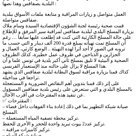
البلدية بصفاقس وهذا نصها :
العمل متواصل و زيارات المراقبة و متابعة ملفات الأسواق ببلدية
صفاقس متواصلة.
قمت صحبة رئيسة لجنة الشؤون الإقتصادية السيدة وسام ملاك
بزيارة المسلخ البلدي لبلدية صفاقس لمراقبة سير المرفق و للإطلاع
على حالة المسلخ الكارثية التي كنت قد إطلعت عليها سابقا … رغم
أن المسلخ تمت تهيأته بمبلغ قدرة 200 ألف دينار و التي حسب ما
ترونه في الصور لا أجد أثرا لهذه التهيئة .. الوضع كارثي، العمال و
الجزارين و الذباحين في ظروف عمل خطيرة، كذلك الظروف
الصحية و البيئية لا تليق بمسلخ ثاني أكبر بلدية في تونس علما و أن
هذا المسلخ لا يزال على حالته منذ الإستعمار الفرنسي.
كذاك قمنا بزيارة مراقبة لسوق البطانة لبلدية صفاقس الذي يشهد
تراجعا في مداخيله.
على إثر ذلك قمنا بتدوين أهم النقائص الضرورية و المستعجلة
بالمسلخ البلدي و التي ستعرض على رئيس بلدية صفاقس المسؤول
عن تنفيذ هذه المقترحات في أقرب الآجال.
✅ المقترحات :
– صيانة شبكة التطهير بما في ذلك إعادة بناء الفوهات داخل فضاء
المسلخ.
– تركيز محطة تصفية المياه المستعملة.
تركيز عدد2 بيوت تبريد واحدة للحجز و الأخرى للحفظ.
– تركيز كاميرات مراقبة.
– صيانة شبكة المياه.