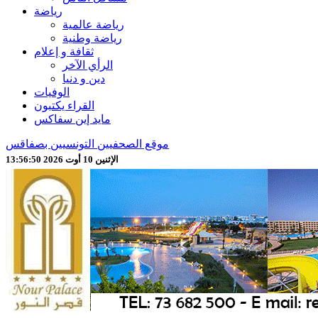
رياضة
رياضة عالمية
رياضة وطنية
ثقافة و إعلام
الرأي الآخر
دين و دنيا
الوفيات
القراء يكتبون
مايد إين سفاكس
موقع الصحفيين التونسيين بصفاقس
الإثنين 10 أوت 2026 13:56:52