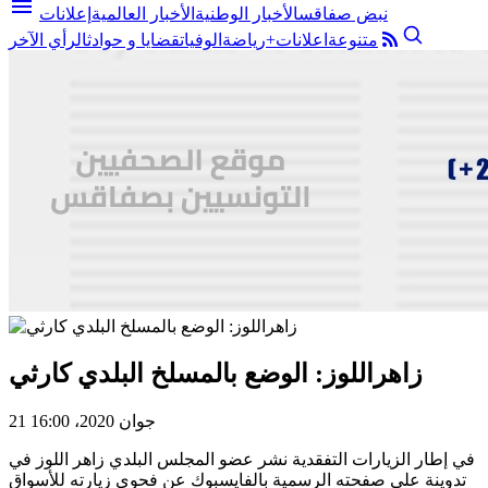
menu
نبض صفاقس
الأخبار الوطنية
الأخبار العالمية
إعلانات
متنوعة
اعلانات+
رياضة
الوفيات
قضايا و حوادث
الرأي الآخر
زاهراللوز: الوضع بالمسلخ البلدي كارثي
21 جوان 2020، 16:00
في إطار الزيارات التفقدية نشر عضو المجلس البلدي زاهر اللوز في
تدوينة على صفحته الرسمية بالفايسبوك عن فحوى زيارته للأسواق