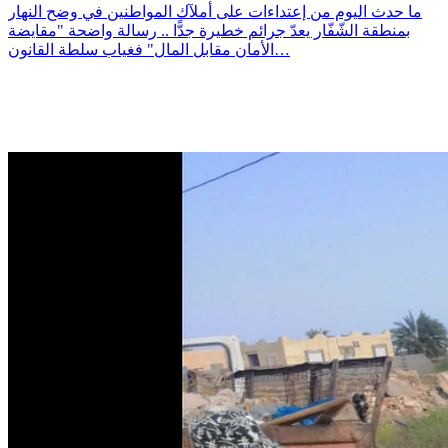
ما حدث اليوم من إعتداءات على أملآك المواطنين في وضح النهار
بمنطقة الشّفّار يعدّ جرائم خطيرة جدًّا .. رسالة واضحة "مقايضة
الأمان مقابل المال" فغياب سلطة القانون…