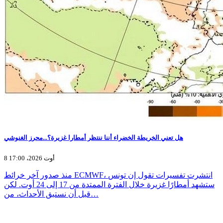
هل تعني الخريطة الخضراء أننا ننتظر أمطارا غزيرة؟...محرز الغنوشي
8 أوت 2026، 17:00
منذ صدور آخر خرائط ECMWF، انتشرت تفسيرات تقول إن تونس
ستشهد أمطارًا غزيرة خلال الفترة الممتدة من 17 إلى 24 أوت. لكن
قبل أن نستبق الأحداث، من…