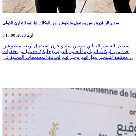
سفير اليابان بتونس يستقبل متطوعين من الوكالة اليابانية للتعاون الدولي
8 أوت 2026، 15:00
استقبل السفير الياباني بتونس سايتو جون استقبال أربعة متطوعين
جدد من الوكالة اليابانية للتعاون الدولي (جايكا)، قدموا من خلفيات
مختلفة لتسخير مهاراتهم وخبراتهم لخدمة المجتمعات المحلية في…