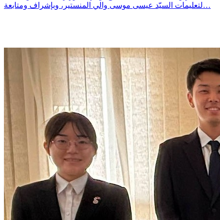
لتعليمات السيّد عيسى موسى والي المنستير، وبإشراف ومتابعة…