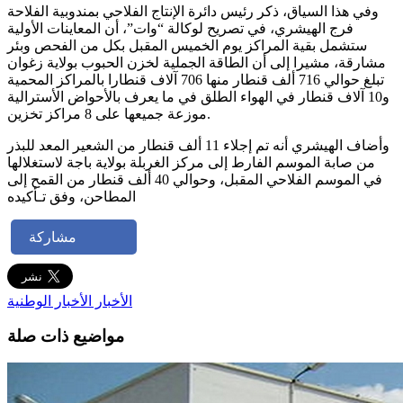
وفي هذا السياق، ذكر رئيس دائرة الإنتاج الفلاحي بمندوبية الفلاحة
فرج الهيشري، في تصريح لوكالة “وات”، أن المعاينات الأولية
ستشمل بقية المراكز يوم الخميس المقبل بكل من الفحص وبئر
مشارقة، مشيرا إلى أن الطاقة الجملية لخزن الحبوب بولاية زغوان
تبلغ حوالي 716 ألف قنطار منها 706 آلاف قنطارا بالمراكز المحمية
و10 آلاف قنطار في الهواء الطلق في ما يعرف بالأحواض الأسترالية
موزعة جميعها على 8 مراكز تخزين.
وأضاف الهيشري أنه تم إجلاء 11 ألف قنطار من الشعير المعد للبذر
من صابة الموسم الفارط إلى مركز الغربلة بولاية باجة لاستغلالها
في الموسم الفلاحي المقبل، وحوالي 40 ألف قنطار من القمح إلى
المطاحن، وفق تـأكيده
مشاركة
الأخبار
الأخبار الوطنية
مواضيع ذات صلة