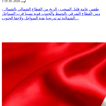
5 أوت 2026، 19:30
- طقس عامة قليل السحب - الريح من القطاع الشمالي بالشمال
ومن القطاع الشرقي بالوسط والجنوب قوية نسبيا قرب السواحل
الشمالية ثم تدريجيا بقية السواحل ولاحقا الجنوب…