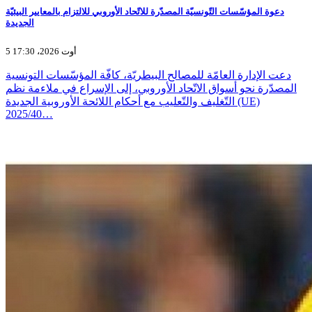
دعوة المؤسّسات التّونسيّة المصدّرة للاتّحاد الأوروبي للالتزام بالمعايير البيئيّة
الجديدة
5 أوت 2026، 17:30
دعت الإدارة العامّة للمصالح البيطريّة، كافّة المؤسّسات التونسية
المصدّرة نحو أسواق الاتّحاد الأوروبي، إلى الإسراع في ملاءمة نظم
التّغليف والتّعليب مع أحكام اللائحة الأوروبية الجديدة (UE)
2025/40…