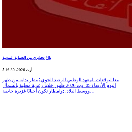
بلاغ تحذيري من الحماية المدنية
5 أوت 2026، 16:30
تبعا لتوقعات المعهد الوطني للرصد الجوي يُنتظر بداية من ظهر
اليوم الأربعاء 05 أوت 2026 ظهور خلايا رعدية محلية بالشمال
ووسط البلاد، ;وامطار تكون أحيانًا غزيرة خاصة…