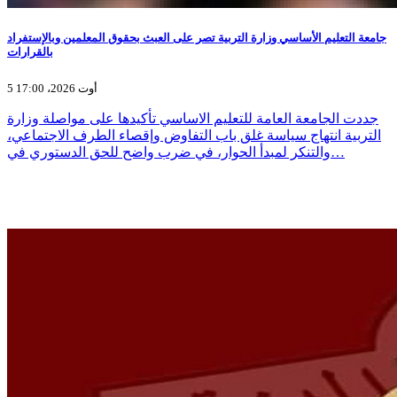
جامعة التعليم الأساسي وزارة التربية تصر على العبث بحقوق المعلمين وبالإستفراد
بالقرارات
5 أوت 2026، 17:00
جددت الجامعة العامة للتعليم الاساسي تأكيدها على مواصلة وزارة
التربية انتهاج سياسة غلق باب التفاوض وإقصاء الطرف الاجتماعي،
والتنكر لمبدأ الحوار، في ضرب واضح للحق الدستوري في…