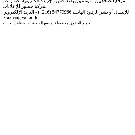
موقع الصحفيين التونسيين بصفاقس - جريدة الكترونية تصدر عن
شركة جسور للإعلانات
للإتصال أو نشر الردود الهاتف 54779966 (216+) - البريد الإلكتروني
jsfaxien@yahoo.fr
جميع الحقوق محفوظة لموقع الصحفيين بصفاقس 2026