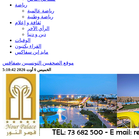
رياضة
رياضة عالمية
رياضة وطنية
ثقافة و إعلام
الرأي الآخر
دين و دنيا
الوفيات
القراء يكتبون
مايد إين سفاكس
موقع الصحفيين التونسيين بصفاقس
الخميس 6 أوت 2026 5:10:44