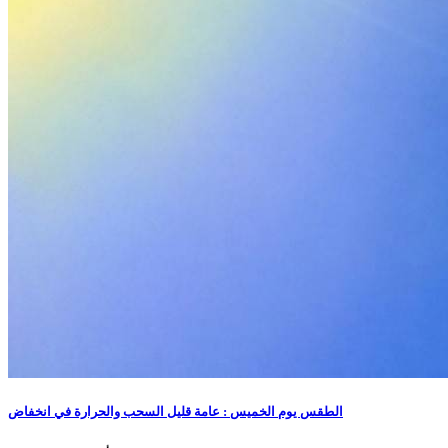
الطقس يوم الخميس : عامة قليل السحب والحرارة في انخفاض