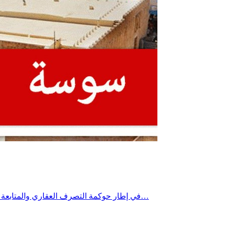
في إطار حوكمة التصرف العقاري والمتابعة الدورية لملف إعداد ومراجعة أمثلة التهيئة العمرانية، و متابعة توصيات جلسة 25 ماي 2026، أشرف السيد سفيان التنفوري، والي سوسة، يوم…