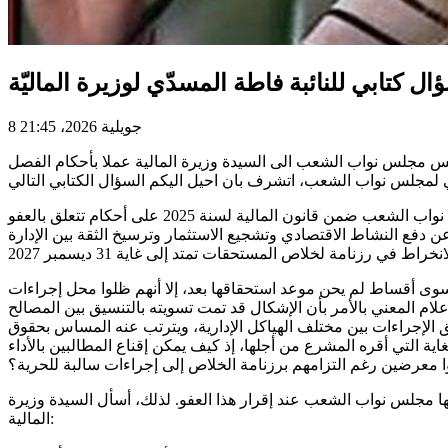
ال كتابي للنائبة فاطة المسدّي لوزيرة الماليّة
8 جويلية 2026، 21:45
نواب الشعب ع / ط: السيد رئيس مجلس نواب الشعب الى السيدة وزيرة المالية عملا بأحكام الفصل
الموضوع: حول مواصلة تطبيق إجراءات الجبر الديواني في حق المنخرطين في العفو المنصوص عليه بقانون المالية لسنة 2025 صادق مجلس نواب الشعب ضمن قانون المالية لسنة 2025 على أحكام تتعلق بالعفو
عن دفع النشاط الاقتصادي وتشجيع الاستثمار وترسيخ الثقة بين الإدارة
 سوى أقساط لم يحن موعد استحقاقها بعد، إلا أنهم ظلوا محل إجراءات
ام المعني بالأمر بأن الإشكال قد تمت تسويته بالتنسيق بين المصالح
سيق الإجراءات بين مختلف الهياكل الإدارية، ويترتب عنه المساس بحقوق
ية التي أقره المشرع من أجلها، إذ كيف يمكن إقناع المطالبين بالأداء
نوا معرضين رغم التزامهم برزنامة الخلاص إلى إجراءات سالبة للحرية؟
يها مجلس نواب الشعب عند إقرار هذا العفو. لذلك، أسأل السيدة وزيرة
المالية: