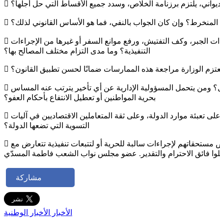
واني، يلتزم برزنامة الخلاص، وسدد جميع الأقساط التي حل أجلها؟
لى المنخرط؟ وإن كان الجواب بالنفي، فما هو الأساس القانوني لذلك؟
 هل أصدرت وزارة المالية أو الإدارة العامة للديوانة مناشير أو تعليمات تضبط كيفية تطبيق أحكام العفو الديواني، وخاصة فيما يتعلق بإجراءات الجبر، وكف التفتيش، ورفع موانع السفر أو غيرها من الإجراءات
التنفيذية؟ وما مدى التزام مختلف المصالح بها؟
تزم الوزارة مراجعة هذه الممارسات ضمانًا لحسن تطبيق القانون؟
 إذا كان رفع إجراءات الجبر يستوجب فعلًا طلبًا كتابيًا معللًا من إدارة الديوانة إلى الوكالة العامة، فما أسباب عدم القيام بهذا الإجراء في الآجال؟ ومن يتحمل المسؤولية الإدارية عن أي تأخير يترتب عنه المساس
بحرية المواطنين أو تعطيل الانتفاع بأحكام العفو؟
 هل قامت الوزارة بتقييم انعكاس مواصلة إجراءات الجبر في حق المنخرطين الملتزمين بالعفو على أهداف قانون المالية لسنة 2025، وعلى تعبئة موارد الدولة، وعلى ثقة المتعاملين الاقتصاديين في آليات
التسوية التي تضعها الدولة؟
 ما هي الإجراءات العاجلة التي تعتزم الوزارة اتخاذها لتوحيد تطبيق أحكام العفو الديواني، وضمان عدم تعريض المنخرطين الملتزمين بخلاص مستحقاتهم لإجراءات سالبة للحرية أو لتتبعات تنفيذية تتعارض مع
تقبلوا فائق الاحترام والتقدير. عضو مجلس نواب الشعب فاطمة المسدّي
مشاركة
الأخبار
الأخبار الوطنية