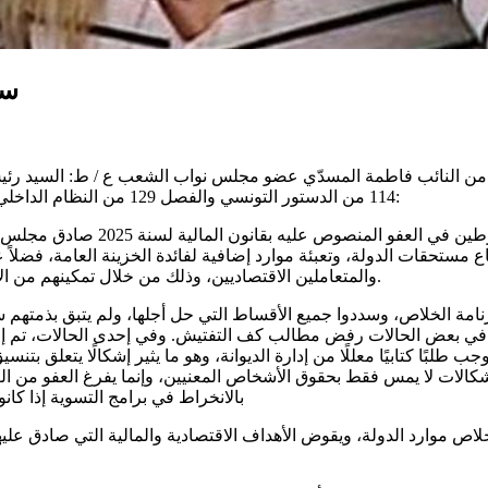
سؤ
لجمهورية التونسية مجلس نواب الشعب باردو في08 جويلية 2026 من النائب فاطمة المسدّي عضو مجلس 
114 من الدستور التونسي والفصل 129 من النظام الداخلي لمجلس نواب الشعب، اتشرف بان احيل اليكم السؤال الكتابي التالي:
 مستحقات الدولة، وتعبئة موارد إضافية لفائدة الخزينة العامة، فضلاً 
والمتعاملين الاقتصاديين، وذلك من خلال تمكينهم من الانخراط في رزنامة لخلاص المستحقات تمتد إلى غاية 31 ديسمبر 2027.
زنامة الخلاص، وسددوا جميع الأقساط التي حل أجلها، ولم يتبق بذمتهم
تم في بعض الحالات رفض مطالب كف التفتيش. وفي إحدى الحالات، تم إعل
بًا كتابيًا معللًا من إدارة الديوانة، وهو ما يثير إشكالًا يتعلق بتن
شكالات لا يمس فقط بحقوق الأشخاص المعنيين، وإنما يفرغ العفو من الغا
بالانخراط في برامج التسوية إذا كا
خلاص موارد الدولة، ويقوض الأهداف الاقتصادية والمالية التي صادق عل