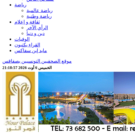
رياضة
رياضة عالمية
رياضة وطنية
ثقافة و إعلام
الرأي الآخر
دين و دنيا
الوفيات
القراء يكتبون
مايد إين سفاكس
موقع الصحفيين التونسيين بصفاقس
الخميس 6 أوت 2026 21:18:59