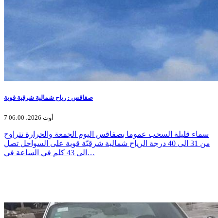
صفاقس : رياح شمالية شرقية قوية
7 أوت 2026، 06:00
سماء قليلة السحب عموما بصفاقس اليوم الجمعة والحرارة تتراوح
من 31 الى 40 درجة الرياح شمالية شرقيّة قوية على السواحل تصل
الى 43 كلم في الساعة في…