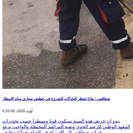
صفاقس : ماذا تنتظر البلديّات للشروع في تنظيف مجاري مياه الامطار
6 أوت 2026، 20:00
يبدو ان خريف هذه السنة سيكون قويا وممطرا حسب تحذيرات
المعهد الوطني للرصد الجوي وبقية المراصد المختصّة والواجب يدعو
بلديات صفاقس الى الاسراع في القيام بعمليّة تنظيف…