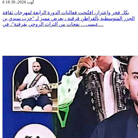
6 أوت 2026، 18:30
بكل فخر واعتزاز، افتُتحت فعاليات الدورة الرابعة لمهرجان ثقافة
الجزر المتوسطية بالقراطن قرقنة ، بعرض مميز لـ "حزب سيدي بن
عيسى… نفحات من التراث الروحي بقرقنة"، في…