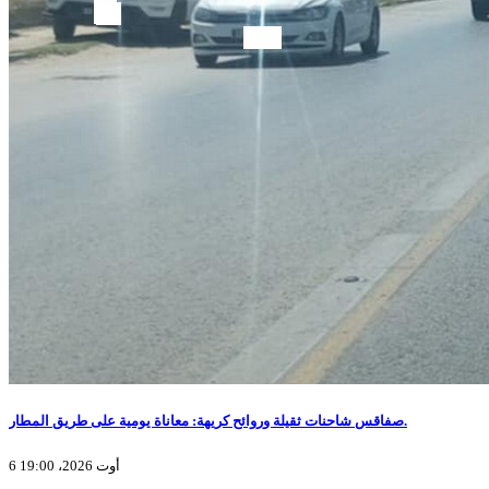
صفاقس شاحنات ثقيلة وروائح كريهة: معاناة يومية على طريق المطار.
6 أوت 2026، 19:00