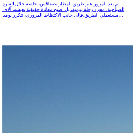
لم يعد المرور عبر طريق المطار بصفاقس، خاصة خلال الفترة
الصباحية، مجرد رحلة يومية، بل أصبح معاناة حقيقية يعيشها آلاف
مستعملي الطريق.فإلى جانب الاكتظاظ المروري، تتكرر يوميا…