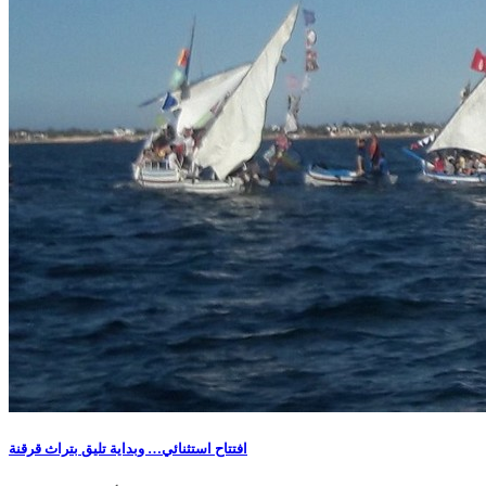
افتتاح استثنائي… وبداية تليق بتراث قرقنة