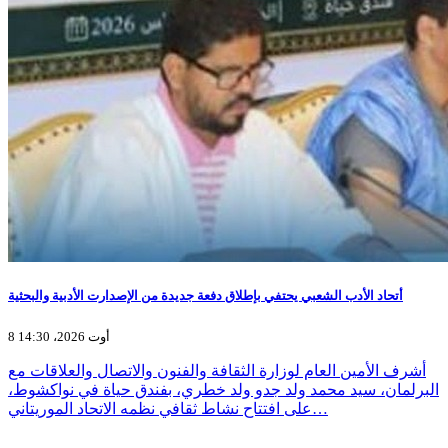
أتحاد الأدب الشعبي يحتفي بإطلاق دفعة جديدة من الإصدارت الأدبية والبحثية
8 أوت 2026، 14:30
أشرف الأمين العام لوزارة الثقافة والفنون والاتصال والعلاقات مع
البرلمان، سيد محمد ولد جدو ولد خطري، بفندق حياة في نواكشوط،
على افتتاح نشاط ثقافي نظمه الاتحاد الموريتاني…