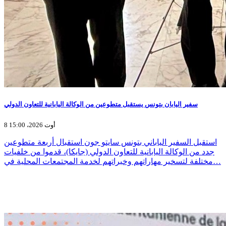
سفير اليابان بتونس يستقبل متطوعين من الوكالة اليابانية للتعاون الدولي
8 أوت 2026، 15:00
استقبل السفير الياباني بتونس سايتو جون استقبال أربعة متطوعين
جدد من الوكالة اليابانية للتعاون الدولي (جايكا)، قدموا من خلفيات
مختلفة لتسخير مهاراتهم وخبراتهم لخدمة المجتمعات المحلية في…