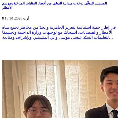
المنستير للتوقّي تدخلات ميدانية للتوقي من أخطار التقلبات المناخية وموسم
الأمطار
8 أوت 2026، 16:30
في إطار خطة استباقية لتعزيز الجاهزية والحدّ من مخاطر تجمع مياه
الأمطار والفيضانات، انسجامًا مع توجيهات وزارة الداخلية وتجسيمًا
لتعليمات السيّد عيسى موسى والي المنستير، وبإشراف ومتابعة…