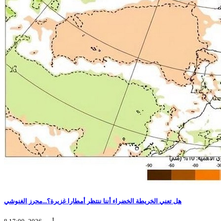
هل تعني الخريطة الخضراء أننا ننتظر أمطارا غزيرة؟...محرز الغنوشي