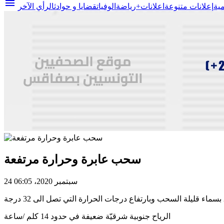
menu
مية
إعلانات متنوعة
اعلانات+
رياضة
الوفيات
قضايا و حوادث
الرأي الآخر
سحب عابرة وحرارة مرتفعة
24 سبتمبر 2020، 06:05
الرياح جنوبية شرقيّة ضعيفة في حدود 14 كلم /ساعة