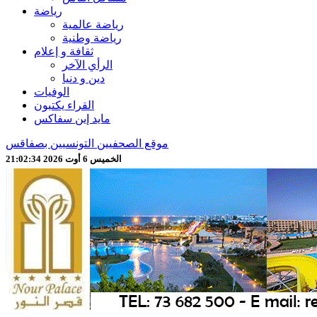
رياضة
رياضة عالمية
رياضة وطنية
ثقافة و إعلام
الرأي الآخر
دين و دنيا
الوفيات
القراء يكتبون
مايد إين سفاكس
موقع الصحفيين التونسيين بصفاقس
الخميس 6 أوت 2026 21:02:36