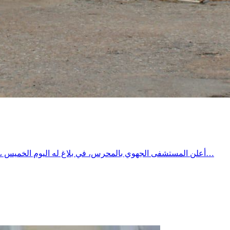
أعلن المستشفى الجهوي بالمحرس، في بلاغ له اليوم الخميس ، عن استقبال المرضى المصابين بقصور تنفسي مزمن والخاضعين للعلاج بالأكسجين المنزلي عبر مكثفات الأكسجين، وذلك بسبب اضطرابات…