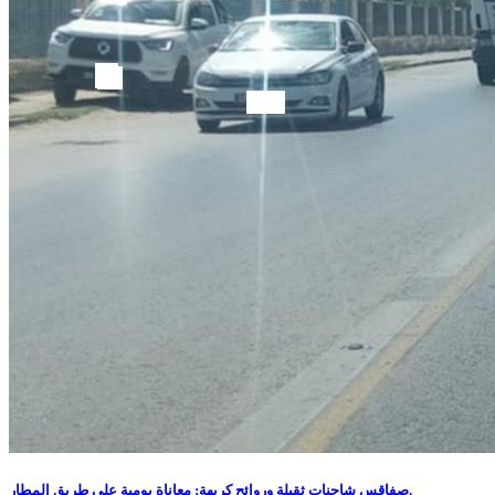
صفاقس شاحنات ثقيلة وروائح كريهة: معاناة يومية على طريق المطار.