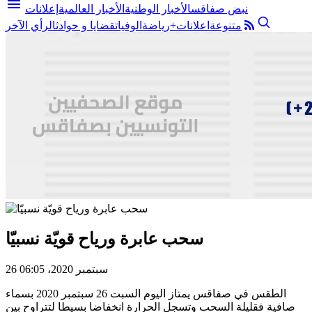
menu
نبض صفاقس
الأخبار الوطنية
الأخبار العالمية
إعلانات
متنوعة
اعلانات+
رياضة
الوفيات
قضايا و حوادث
الرأي الآخر
سحب عابرة ورياح قويّة نسبيّا
26 سبتمبر 2020، 06:05
الطقس في صفاقس يمتاز اليوم السبت 26 سبتمبر 2020 بسماء
صافية فقليلة السحب وتسجل الحرارة انخفاضا بسيطا لتتراوح بين