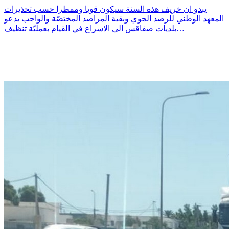
يبدو ان خريف هذه السنة سيكون قويا وممطرا حسب تحذيرات
المعهد الوطني للرصد الجوي وبقية المراصد المختصّة والواجب يدعو
بلديات صفاقس الى الاسراع في القيام بعمليّة تنظيف…