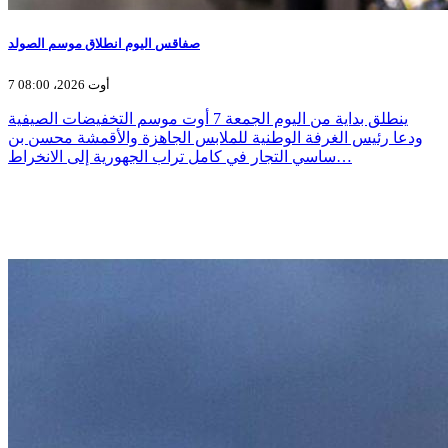
صفاقس اليوم انطلاق موسم الصولد
7 أوت 2026، 08:00
ينطلق بداية من اليوم الجمعة 7 أوت موسم التخفيضات الصيفية
ودعا رئيس الغرفة الوطنية للملابس الجاهزة والأقمشة محسن بن
ساسي التجار في كامل تراب الجهورية إلى الانخراط…