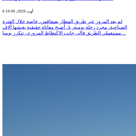
6 أوت 2026، 19:00
لم يعد المرور عبر طريق المطار بصفاقس، خاصة خلال الفترة
الصباحية، مجرد رحلة يومية، بل أصبح معاناة حقيقية يعيشها آلاف
مستعملي الطريق.فإلى جانب الاكتظاظ المروري، تتكرر يوميا…