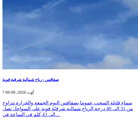
صفاقس : رياح شمالية شرقية قوية
7 أوت 2026، 06:00
سماء قليلة السحب عموما بصفاقس اليوم الجمعة والحرارة تتراوح
من 31 الى 40 درجة الرياح شمالية شرقيّة قوية على السواحل تصل
الى 43 كلم في الساعة في…