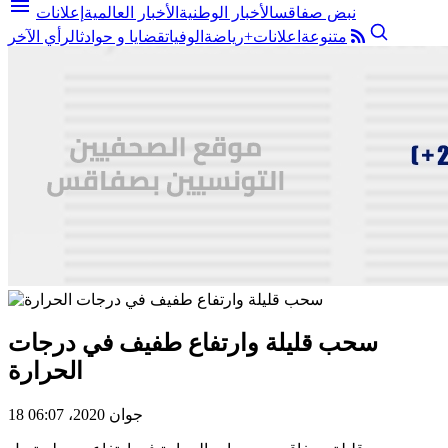
menu
نبض صفاقس
الأخبار الوطنية
الأخبار العالمية
إعلانات
متنوعة
اعلانات+
رياضة
الوفيات
قضايا و حوادث
الرأي الآخر
سحب قليلة وارتفاع طفيف في درجات
الحرارة
18 جوان 2020، 06:07