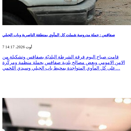
صفاقس : حملة مدروسة شملت كل المآوي بمنطقة الناصرية وباب الجبلي
7 أوت 2026، 14:17
قامت صباح اليوم فرقة الشرطة البلديّة بصفاقس وتشكيلة من
الامن الامومي وبعض مصالح بلدية صفاقس بحملة منظمة ومركّزة
على كل المآوي المتواجدة بمحيط باب الجبلي وسيدي اللخمي…