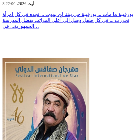
3 أوت 2026، 22:00
بورقيبة ما مات ... بورقيبة حي بيننا لن يموت ... تجده في كل امرأة
تحررت ... في كل طفل وصل الى أعلى المراتب بفضل المدرسة
الجمهورية... في…