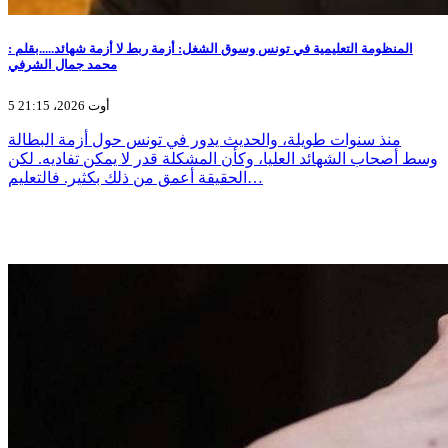
المنظومة التعليمية في تونس وسوق الشغل: أزمة ربط لا أزمة شهائد.....بقلم :
محمد جمال الشرفي
5 أوت 2026، 21:15
منذ سنوات طويلة، والحديث يدور في تونس حول أزمة البطالة
وسط أصحاب الشهائد العليا، وكأن المشكلة قدر لا يمكن تفاديه. لكن
الحقيقة أعمق من ذلك بكثير. فالتعليم…