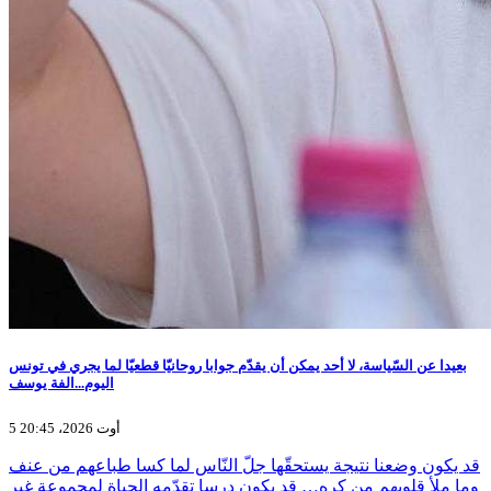
بعيدا عن السّياسة، لا أحد يمكن أن يقدّم جوابا روحانيّا قطعيّا لما يجري في تونس
اليوم...الفة يوسف
5 أوت 2026، 20:45
قد يكون وضعنا نتيجة يستحقّها جلّ النّاس لما كسا طباعهم من عنف
وما ملأ قلوبهم من كره… قد يكون درسا تقدّمه الحياة لمجموعة غير