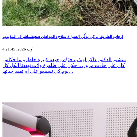
إرهاب الطريق… كي تولّي السيارة سلاح والمواطن ضحية...اشرف المذيوب
4 أوت 2026، 21:45
منشور الدكتور ذاكر لهيذب حرّك وجيعة كبيرة خاطرو ما حكاش
كان على حادث مرور… حكى على ظاهرة ولات تهددنا الكل كل
يوم.كي نسمعو على أم تفقد حياتها…