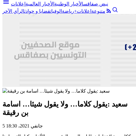
menu
نبض صفاقس
الأخبار الوطنية
الأخبار العالمية
إعلانات
متنوعة
اعلانات+
رياضة
الوفيات
قضايا و حوادث
الرأي الآخر
سعيد :يقول كلاما… ولا يقول شيئا… اسامة
بن رقيقة
5 جانفي 2021، 18:30