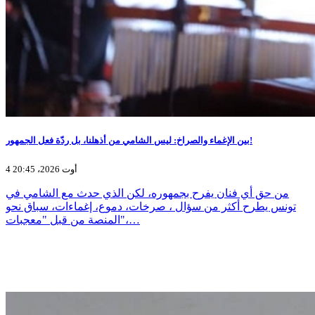
بين الإغماء والصراخ: ليس الشامي من أذهلنا، بل ردّة فعل الجمهور!
4 أوت 2026، 20:45
من حق أي فنان يفرح بجمهوره، لكن الذي حدث مع الشامي في
تونس يطرح أكثر من سؤال ، صرخات، دموع، إغماءات، سباق نحو
المنصة من قبل "معجبات"،…