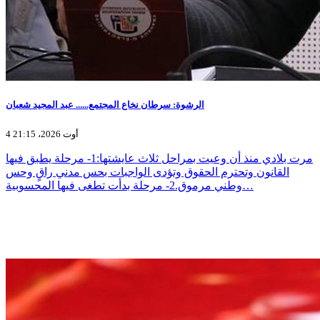
الرشوة: سرطان نخاع المجتمع...... عبد المجيد شعبان
4 أوت 2026، 21:15
مرت بلادي منذ أن وعيت بمراحل ثلاث عايشتها:1- مرحلة يطبق فيها
القانون وتحترم الحقوق وتؤدى الواجبات بحس مدني راقٍ وحس
وطني مرموق.2- مرحلة بدأت تطغى فيها المحسوبية…