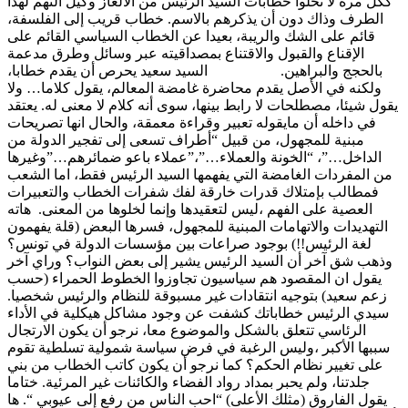
ككل مرة لا تخلوا خطابات السيد الرئيس من الألغاز وكيل التهم لهذا
الطرف وذاك دون أن يذكرهم بالاسم. خطاب قريب إلى الفلسفة،
قائم على الشك والريبة، بعيدا عن الخطاب السياسي القائم على
الإقناع والقبول والاقتناع بمصداقيته عبر وسائل وطرق مدعمة
بالحجج والبراهين. السيد سعيد يحرص أن يقدم خطابا،
ولكنه في الأصل يقدم محاضرة غامضة المعالم، يقول كلاما… ولا
يقول شيئا، مصطلحات لا رابط بينها، سوى أنه كلام لا معنى له. يعتقد
في داخله أن مايقوله تعبير وقراءة معمقة، والحال انها تصريحات
مبنية للمجهول، من قبيل “أطراف تسعى إلى تفجير الدولة من
الداخل…”، “الخونة والعملاء…”،”عملاء باعو ضمائرهم…”وغيرها
من المفردات الغامضة التي يفهمها السيد الرئيس فقط، اما الشعب
فمطالب بإمتلاك قدرات خارقة لفك شفرات الخطاب والتعبيرات
العصية على الفهم ،ليس لتعقيدها وإنما لخلوها من المعنى. هاته
التهديدات والاتهامات المبنية للمجهول، فسرها البعض (قلة يفهمون
لغة الرئيس!!) بوجود صراعات بين مؤسسات الدولة في تونس؟
وذهب شق آخر أن السيد الرئيس يشير إلى بعض النواب؟ وراي آخر
يقول ان المقصود هم سياسيون تجاوزوا الخطوط الحمراء (حسب
زعم سعيد) بتوجيه انتقادات غير مسبوقة للنظام والرئيس شخصيا.
سيدي الرئيس خطاباتك كشفت عن وجود مشاكل هيكلية في الأداء
الرئاسي تتعلق بالشكل والموضوع معا، نرجو أن يكون الارتجال
سببها الأكبر ،وليس الرغبة في فرض سياسة شمولية تسلطية تقوم
على تغيير نظام الحكم؟ كما نرجو أن يكون كاتب الخطاب من بني
جلدتنا، ولم يحبر بمداد رواد الفضاء والكائنات غير المرئية. ختاما
يقول الفاروق (مثلك الأعلى) “احب الناس من رفع إلى عيوبي “. ها