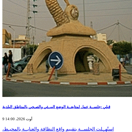
قبلي :جلســة عمل لمتابعــة الوضع البيــئي والصـحي بالمناطق البلدية
9 أوت 2026، 14:00
استُهــلت الجلســة بتقييم واقع النظافة والعنايــة بالمحيـط،