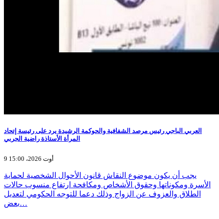
العربي الباجي رئيس مرصد الشفافية والحوكمة الرشيدة يرد على رئيسة إتحاد
المرأة الأستاذة راضية الجربي
9 أوت 2026، 15:00
يجب أن يكون موضوع النقاش قانون الأحوال الشخصية لحماية
الأسرة ومكوناتها وحقوق الأشخاص ومكافحة ارتفاع منسوب حالات
الطلاق والعزوف عن الزواج وذلك دعما للتوجه الحكومي لتعديل
بعض…