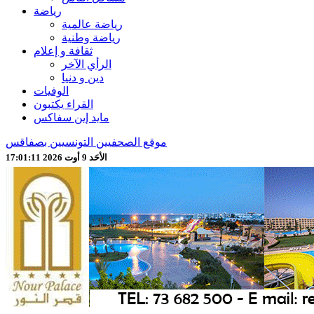
رياضة
رياضة عالمية
رياضة وطنية
ثقافة و إعلام
الرأي الآخر
دين و دنيا
الوفيات
القراء يكتبون
مايد إين سفاكس
موقع الصحفيين التونسيين بصفاقس
الأحَد 9 أوت 2026 17:01:13