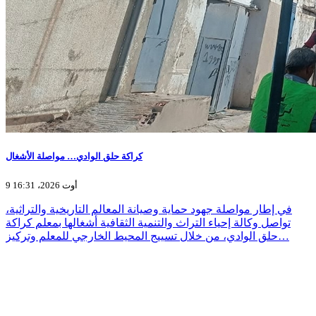
كراكة حلق الوادي… مواصلة الأشغال
9 أوت 2026، 16:31
في إطار مواصلة جهود حماية وصيانة المعالم التاريخية والتراثية،
تواصل وكالة إحياء التراث والتنمية الثقافية أشغالها بمعلم كراكة
حلق الوادي، من خلال تسييج المحيط الخارجي للمعلم وتركيز…