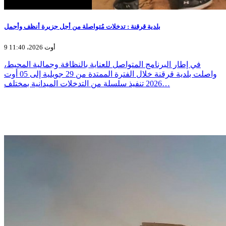
بلدية قرقنة : تدخلات مُتواصلة من أجل جزيرة أنظف وأجمل
9 أوت 2026، 11:40
في إطار البرنامج المتواصل للعناية بالنظافة وجمالية المحيط،
واصلت بلدية قرقنة خلال الفترة الممتدة من 29 جويلية إلى 05 أوت
2026 تنفيذ سلسلة من التدخلات الميدانية بمختلف…