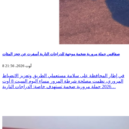
صفاقس حملة مرورية ضخمة موجهة للدراجات النارية أسفرت عن حجز المئات
8 أوت 2026، 21:56
في إطار المحافظة على سلامة مستعملي الطريق وتعزيز الانضباط
المروري، نظمت مصلحة شرطة المرور مساء اليوم السبت 8 أوت
2026 حملة مرورية ضخمة تستهدف خاصة: الدراجات النارية…