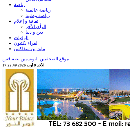
رياضة
رياضة عالمية
رياضة وطنية
ثقافة و إعلام
الرأي الآخر
دين و دنيا
الوفيات
القراء يكتبون
مايد إين سفاكس
موقع الصحفيين التونسيين بصفاقس
الأحَد 9 أوت 2026 17:22:51