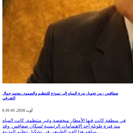
صفاقس : من تحويل ندرة المياه إلى نموذج للتنظيم والصمود...محمد جمال
الشرفي
8 أوت 2026، 20:45
في منطقة كانت فيها الأمطار منخفضة وغير منتظمة، كانت المياه
منذ فترة طويلة أحد الاهتمامات الرئيسية لسكان صفاقس. وقد
ساهم هذا القيد الطبيعي في تشكيل تنظيم المدينة،…