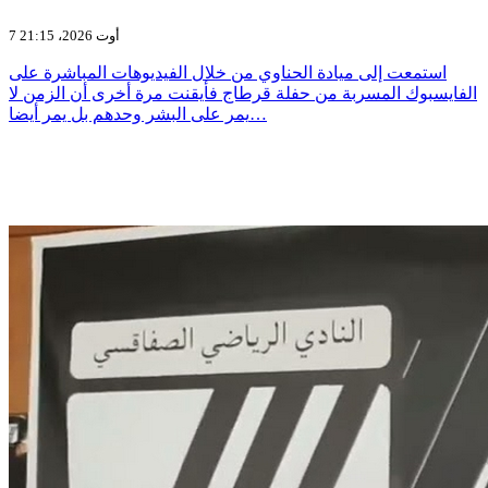
7 أوت 2026، 21:15
استمعت إلى ميادة الحناوي من خلال الفيديوهات المباشرة على
الفايسبوك المسربة من حفلة قرطاج فأيقنت مرة أخرى أن الزمن لا
يمر على البشر وحدهم بل يمر أيضا…