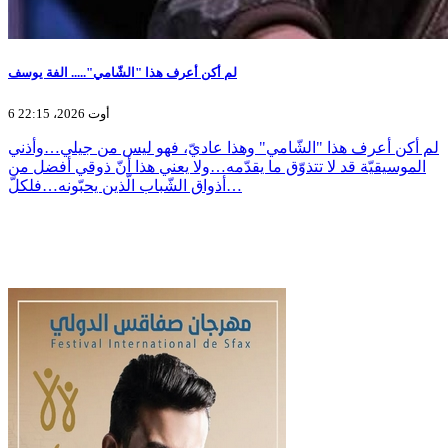
لم أكن أعرف هذا "الشّامي"..... الفة يوسف
6 أوت 2026، 22:15
لم أكن أعرف هذا "الشّامي" وهذا عاديّ، فهو ليس من جيلي…وأذني
الموسيقيّة قد لا تتذوّق ما يقدّمه…ولا يعني هذا أنّ ذوقي أفضل من
أذواق الشّباب الّذين يحبّونه…فلكلّ…