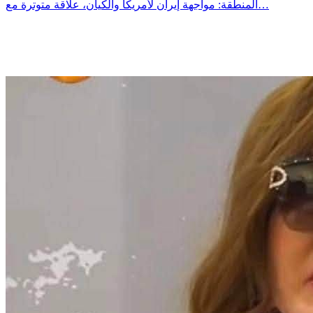
المنطقة: مواجهة إيران لأمريكا والكيان، علاقة متوترة مع…