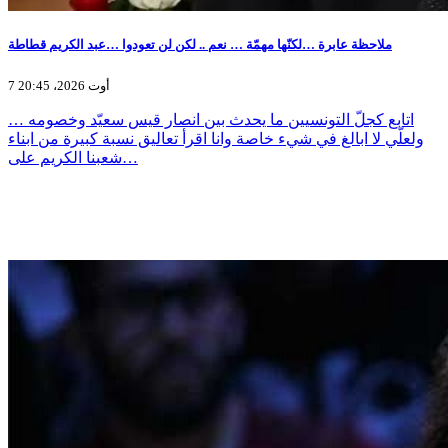
ملاحظة عابرة …لكنّها مهمّة … نعم .. لكن لن تعودوا …عبد الكريم قطاطة
7 أوت 2026، 20:45
اتابع كجلّ التونسيين ما يحدث بين انصار قيس سعيّد وخصومه …
ولعلّي لا ابالغ في شيء خاصة وانا اقرأ تعاليق نسبة كبيرة من ابناء
شعبنا الكريم على…