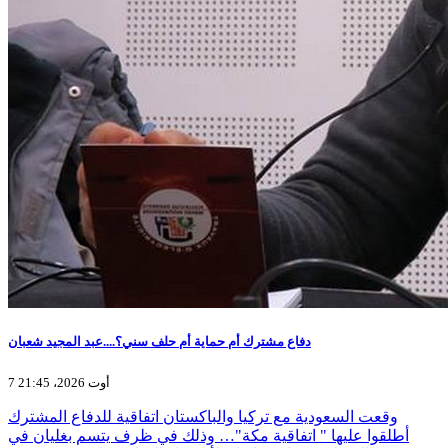
دفاع مشترك أم حماية أم حلف سني؟....عبد المجيد شعبان
7 أوت 2026، 21:45
وقعت السعودية مع تركيا والباكستان اتفاقية للدفاع المشترك
أطلقوا عليها " اتفاقية مكة"… وذلك في ظرف يتسم بغليان في