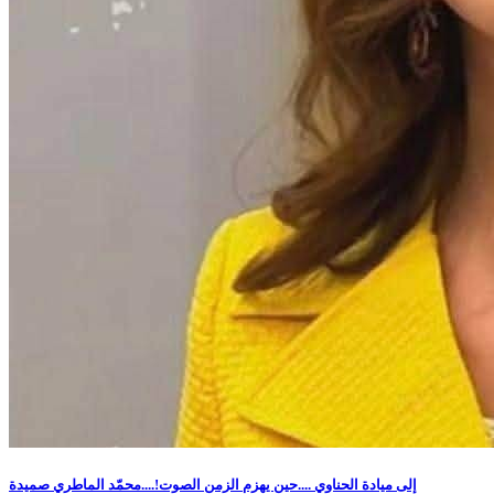
إلى ميادة الحناوي ....حين يهزم الزمن الصوت!....محمّد الماطري صميدة