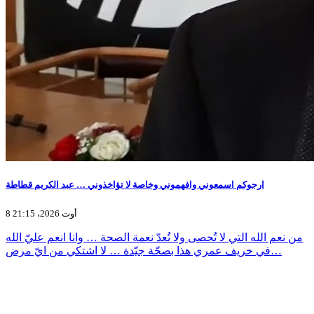
ارجوكم اسمعوني وافهموني وخاصة لا تؤاخذوني … عبد الكريم قطاطة
8 أوت 2026، 21:15
من نعم الله التي لا تُحصى ولا تُعدّ نعمة الصحة … وانا انعم عليّ الله
في خريف عمري هذا بصحّة جيّدة … لا اشتكي من ايّ مرض…