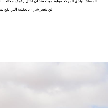
المسلخ البلدي الموحّد مولود ميت منذ ان احتل رفوف مكاتب المسؤولين في صفاقس وبقي عليها ولم يتم بعد انزاله ودراسته وتنفيذه ..
لن يتغير شيء بالعقلية التي يقع تسي