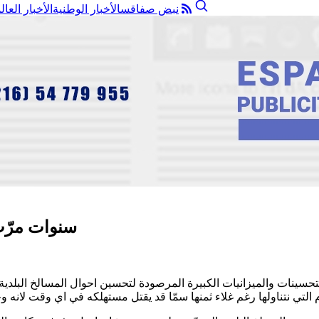
نبض صفاقس
الأخبار الوطنية
الأخبار العال
سنوات مرّت
حسينات والميزانيات الكبيرة المرصودة لتحسين احوال المسالخ البلد
تناولها رغم غلاء ثمنها سمّا قد يقتل مستهلكه في اي وقت لانه وحسب تصريحات البياطرة فان 0