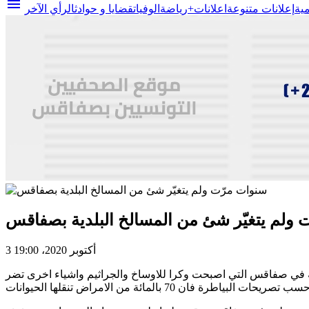
menu
مية
إعلانات متنوعة
اعلانات+
رياضة
الوفيات
قضايا و حوادث
الرأي الآخر
 ولم يتغيّر شئ من المسالخ البلدية بصفاقس
3 أكتوبر 2020، 19:00
ية في صفاقس التي اصبحت وكرا للاوساخ والجراثيم واشياء اخرى تضر
7 بالمائة من الامراض تنقلها الحيوانات