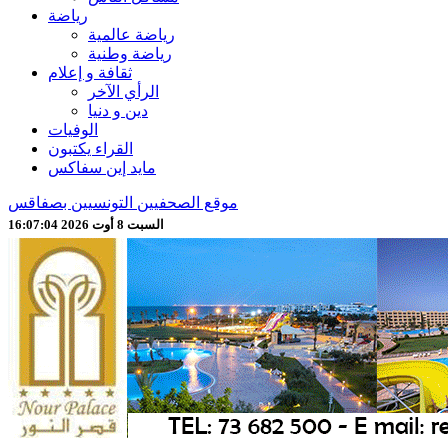
رياضة
رياضة عالمية
رياضة وطنية
ثقافة و إعلام
الرأي الآخر
دين و دنيا
الوفيات
القراء يكتبون
مايد إين سفاكس
موقع الصحفيين التونسيين بصفاقس
السبت 8 أوت 2026 16:07:06