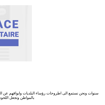
سنوات ونحن نستمع الى اطروحات رؤساء البلديات وابواقهم عن الت
بالمواطن وتجعل اللحوم التي ن