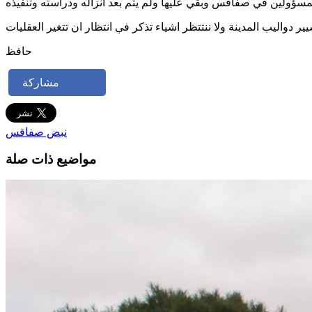
ير دواليب المدينة ولا ننتتظر اشياء تذكر في انتظار ان تتغير العقليات
حافظ
مشاركة
نبض صفاقس
مواضيع ذات صلة