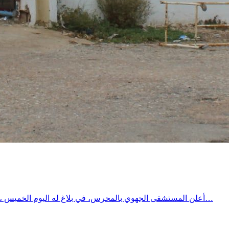
أعلن المستشفى الجهوي بالمحرس، في بلاغ له اليوم الخميس ، عن استقبال المرضى المصابين بقصور تنفسي مزمن والخاضعين للعلاج بالأكسجين المنزلي عبر مكثفات الأكسجين، وذلك بسبب اضطرابات…