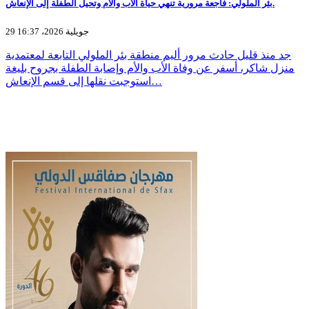
بئر الملولي: فاجعة مرورية تنهي حياة الأب والأم وتحيل الطفلة إلى الإنعاش.
29 جويلية 2026، 16:37
جد منذ قليل حادث مرور أليم منطقة بئر الملولي التابعة لمعتمدية
منزل شاكر، أسفر عن وفاة الأب والأم وإصابة الطفلة بجروح بليغة
استوجبت نقلها إلى قسم الإنعاش…