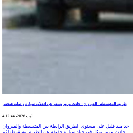
طريق المتبسطة - القيروان : حادث مرور يسفر عن انقلاب سيارة واصابة شخص
4 أوت 2026، 12:44
جد منذ قليل على مستوى الطريق الرابطة بين المتبسطة والقيروان
حادث مرور تمثل في حياد سيارة خفيفة عن الطريق وسقوطها ثم