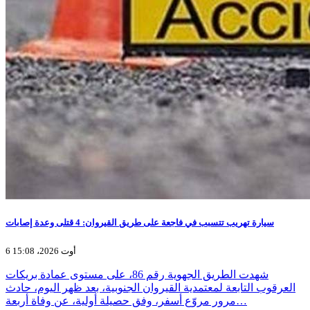
سيارة تهريب تتسبب في فاجعة على طريق القيروان: 4 قتلى وعدة إصابات
6 أوت 2026، 15:08
شهدت الطريق الجهوية رقم 86، على مستوى عمادة بريكات
العرقوب التابعة لمعتمدية القيروان الجنوبية، بعد ظهر اليوم، حادث
مرور مروّع أسفر، وفق حصيلة أولية، عن وفاة أربعة…