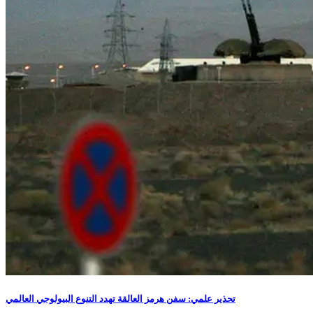
تحذير علمي: سفن هرمز العالقة تهدد التنوع البيولوجي العالمي