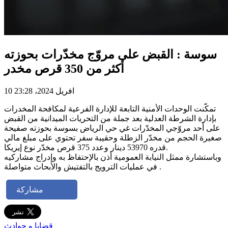
سوسة : القبض على مروّج مخدّرات بحوزته
أكثر من 350 قرص مخدر
10 افريل 2024، 23:28
تمكّنت الوحدات الأمنية التابعة للإدارة الفرعية لمكافحة المخدرات
بإدارة الشرطة العدلية بعد جملة من التحريات الميدانية من القبض
على أحد مروّجي المخدّرات غي حي الرياض بسوسة بحوزته صفيحة
صغيرة الحجم من مخدّر الزطلة وحقيبة سفر تحتوي على مبلغ مالي
قدره 53970 دينار وعدد 375 قرص مخدّر نوع إيريكا.
وباستشارة ممثل النيابة العمومية أذن بالإحتفاظ به وإدراج مشاركيه
في عمليات الترويج بالتفتيش والأبحاث متواصلة .
مشاركة
قضايا و حوادث