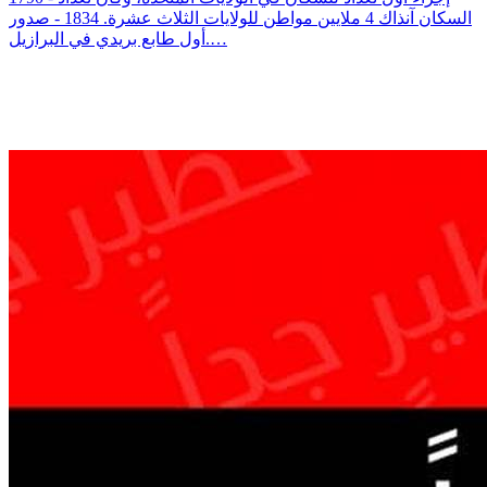
السكان آنذاك 4 ملايين مواطن للولايات الثلاث عشرة. 1834 - صدور
أول طابع بريدي في البرازيل.…