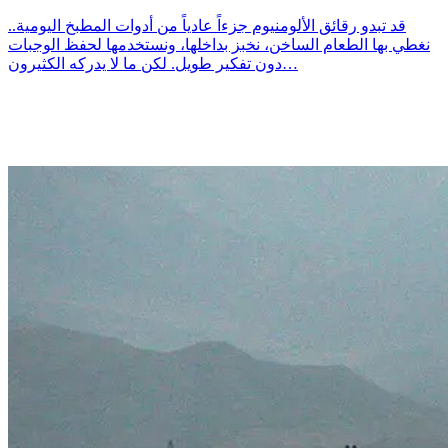
قد تبدو رقائق الألومنيوم جزءاً عادياً من أدوات المطبخ اليومية..
نغطي بها الطعام الساخن، نخبز بداخلها، ونستخدمها لحفظ الوجبات
دون تفكير طويل. لكن ما لا يدركه الكثيرون…