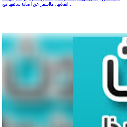
انقلابها، ماأسفر عن اصابة سائقها مع…