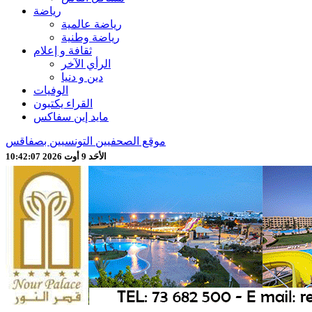
رياضة
رياضة عالمية
رياضة وطنية
ثقافة و إعلام
الرأي الآخر
دين و دنيا
الوفيات
القراء يكتبون
مايد إين سفاكس
موقع الصحفيين التونسيين بصفاقس
الأحَد 9 أوت 2026 10:42:09