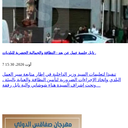
نابل جلسة عمل عن بعد : النظافة والجمالية الحضرية للبلديات .
7 أوت 2026، 15:30
تنفيذا لتعليمات السيد وزير الداخلية في إطار متابعة سير العمل
البلدي وإتخاذ الإجراءات الضرورية لتأمين النظافة والعناية بالبيئة ،
وتحت إشراف السيدة هناء شوشاني والية نابل رفقة…