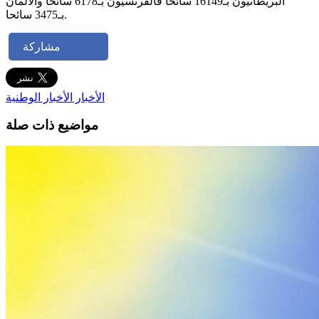
البريطانيون بـ16149 سائحا فالفرنسيون بـ6178 سائحا والالمان
بـ3475 سائحا.
مشاركة
الأخبار
الأخبار الوطنية
مواضيع ذات صلة