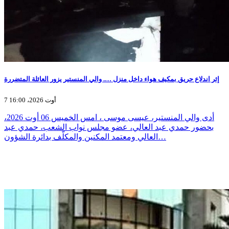
إثر اندلاع حريق بمكيف هواء داخل منزل …. والي المنستير يزور العائلة المتضررة
7 أوت 2026، 16:00
أدى والي المنستير، عيسى موسى ، امس الخميس 06 أوت 2026،
بحضور حمدي عبد العالي، عضو مجلس نواب الشعب، حمدي عبد
العالي ومعتمد المكنين والمكلّف بدائرة الشؤون…