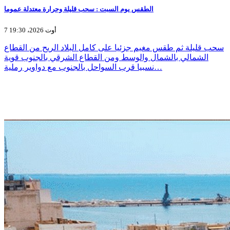
الطقس يوم السبت : سحب قليلة وحرارة معتدلة عموما
7 أوت 2026، 19:30
سحب قليلة ثم طقس مغيم جزئيا على كامل البلاد الريح من القطاع
الشمالي بالشمال والوسط ومن القطاع الشرقي بالجنوب قوية
نسبيا قرب السواحل بالجنوب مع دواوير رملية…