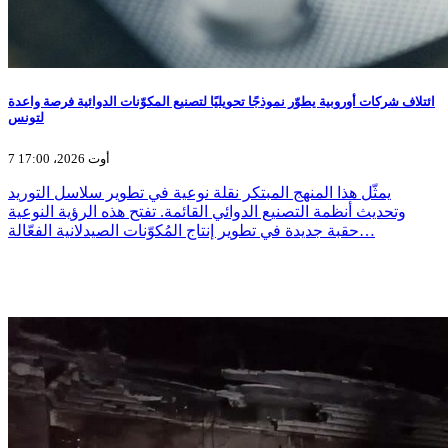
ائتلاف شركات أوروبية يطوّر نموذجًا تحويليًا لتصنيع المكوّنات الدوائية فرصة واعدة
لتونس
7 أوت 2026، 17:00
يمثّل هذا المنهج المبتكر نقلة نوعية في تطوير سلاسل التوريد
وتحديث أنظمة التصنيع الدوائي القائمة. تفتح هذه الرؤية النوعية
حقبة جديدة في تطوير إنتاج المُكوّنات الصيدلانية الفعّالة…