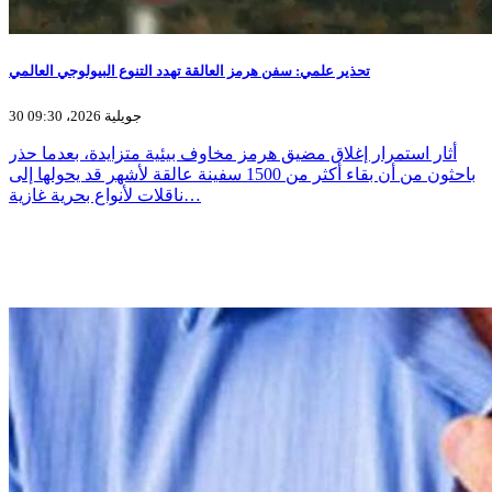
تحذير علمي: سفن هرمز العالقة تهدد التنوع البيولوجي العالمي
30 جويلية 2026، 09:30
أثار استمرار إغلاق مضيق هرمز مخاوف بيئية متزايدة، بعدما حذر
باحثون من أن بقاء أكثر من 1500 سفينة عالقة لأشهر قد يحولها إلى
ناقلات لأنواع بحرية غازية…