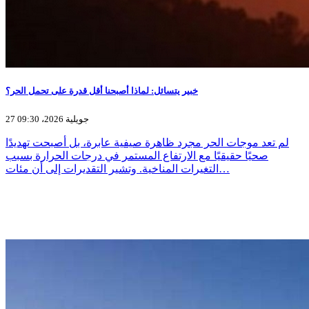
خبير يتسائل: لماذا أصبحنا أقل قدرة على تحمل الحر؟
27 جويلية 2026، 09:30
لم تعد موجات الحر مجرد ظاهرة صيفية عابرة، بل أصبحت تهديدًا
صحيًا حقيقيًا مع الارتفاع المستمر في درجات الحرارة بسبب
التغيرات المناخية. وتشير التقديرات إلى أن مئات…