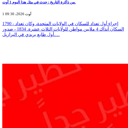
من ذاكرة التاريخ : حدث في مثل هذا اليوم 1 أوت.
1 أوت 2026، 09:30
1790 - إجراء أول تعداد للسكان في الولايات المتحدة، وكان تعداد
السكان آنذاك 4 ملايين مواطن للولايات الثلاث عشرة. 1834 - صدور
أول طابع بريدي في البرازيل.…