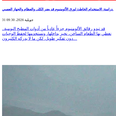
دراسة: الاستخدام الخاطئ لورق الألومنيوم قد يضر الكلى والعظام والجهاز العصبي.
31 جويلية 2026، 09:30
قد تبدو رقائق الألومنيوم جزءاً عادياً من أدوات المطبخ اليومية..
نغطي بها الطعام الساخن، نخبز بداخلها، ونستخدمها لحفظ الوجبات
دون تفكير طويل. لكن ما لا يدركه الكثيرون…