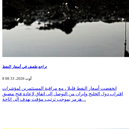
تراجع طفيف في أسعار النفط
8 أوت 2026، 08:33
انخفضت أسعار النفط قليلا ، مع مراقبة المستثمرين لمؤشرات
اقتراب دول الخليج وإيران من التوصل إلى اتفاق لإعادة فتح مضيق
هرمز بموجب ترتيب مؤقت يهدف إلى ​إتاحة…