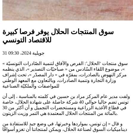
سوق المنتجات الحلال يوفر فرصا كبيرة
للاقتصاد التونسي
31 جويلية 2024، 09:30
« سوق منتجات ‘الحلال’: الفرص والآفاق لتنمية الصّادرات التونسيّة
»، موضوع اللقاء السّادس من « صباحيّات التصدير »، الذي ينظمه
مركز النهوض بالصادرات، بمقرّه في « دار المصدّر »، تحت إشراف
وزارة التجارة وتنمية الصادرات، وبالتعاون مع المعهد الوطني
للمواصفات والملكيّة الصناعية
ولفت مدير عام المركز مراد بن حسين في كلمته بالمناسبة ، إلى أن
تونس تضم حاليا حوالي 40 شركة حاصلة على شهادة الحلال، خاصة
في قطاع الأغذية الزراعية ومستحضرات التجميل و أن أكثر من 30
بالمائة من المنتجات الحلال المعتمدة هي التمر وزيت الزيتون.
و قال « إن تونس، بمواردها وخبرتها، في وضع جيد للاستفادة من
ديناميكيات السوق لصناعة الحلال، ويمكن لمنتجاتنا أن تغزو أسواقًا