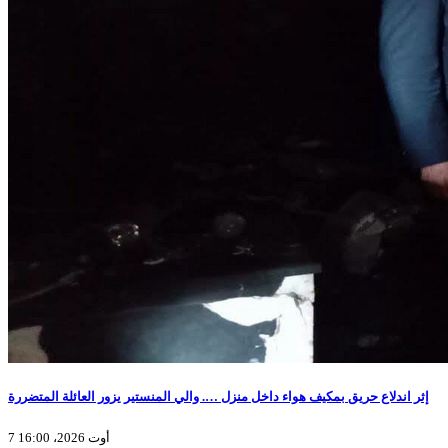
إثر اندلاع حريق بمكيف هواء داخل منزل …. والي المنستير يزور العائلة المتضررة
7 أوت 2026، 16:00