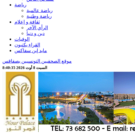
رياضة
رياضة عالمية
رياضة وطنية
ثقافة و إعلام
الرأي الآخر
دين و دنيا
الوفيات
القراء يكتبون
مايد إين سفاكس
موقع الصحفيين التونسيين بصفاقس
السبت 8 أوت 2026 8:40:37