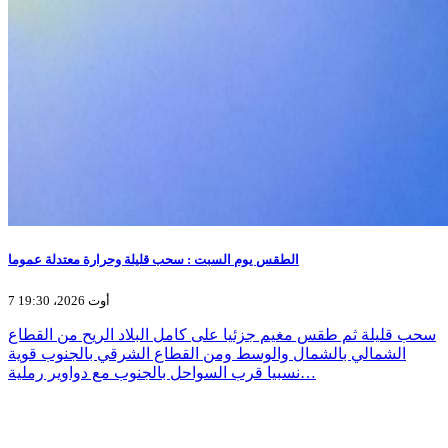
الطقس يوم السبت : سحب قليلة وحرارة معتدلة عموما
7 أوت 2026، 19:30
سحب قليلة ثم طقس مغيم جزئيا على كامل البلاد الريح من القطاع
الشمالي بالشمال والوسط ومن القطاع الشرقي بالجنوب قوية
نسبيا قرب السواحل بالجنوب مع دواوير رملية…