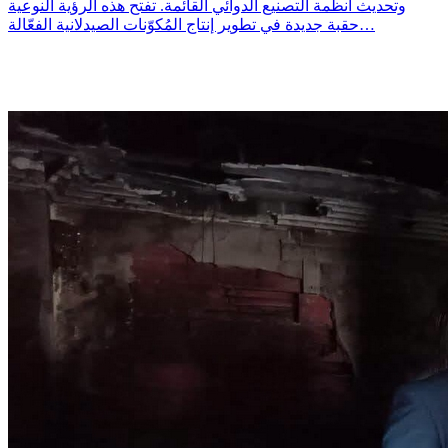
وتحديث أنظمة التصنيع الدوائي القائمة. تفتح هذه الرؤية النوعية
حقبة جديدة في تطوير إنتاج المُكوّنات الصيدلانية الفعّالة…