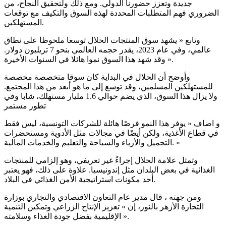
جديدة وتعزز حضورنا الدولي. ومع ذلك ولتحقيق النجاح، من
الضروري فهم المتطلبات المحددة لهذه السوق والتكيف مع توقعات
المستهلكين.
وتابع « يشهد سوق المنتجات الحلال توسعا ملحوظا على نطاق
عالمي، وفي عام 2023، يقدر حجمه العالمي بنحو 7 تريليون دولار.
وقد شهد هذا السوق نموا هائلا في السنوات الأخيرة ».
وأوضح أن الحلال في البداية كان سوقا متخصصة مخصصة
للمستهلكين المسلمين، وقد توسع إلى ما هو أبعد من هذا المجتمع.
ولا يزال هذا السوق، الذي يضم حوالي 1.6 مليار مستهلك، شابا وفي
تطور مستمر
و اضاف « يوفر هذا النمو فرصًا هائلة للشركات التونسية، ليس فقط
في قطاع الأغذية، ولكن أيضًا في مجالات مثل الأدوية ومستحضرات
التجميل والأزياء والسياحة والتعليم والخدمات المالية. »
وتمثل علامة الحلال إجراءً غير تعريفي، وهو إلزامي للمنتجات
الغذائية في بعض البلدان مثل إندونيسيا. علاوة على ذلك، فهو يعتبر
أحد مكونات استراتيجية الأمن الغذائي في البلاد.
ومن جهته ، قال مدير عام التعاون الاقتصادي والتجاري بوزارة
التجارة الأزهر بالنور، إن » تعزيز الإنتاج الزراعي وتمكين التنمية
الإقليمية بفضل جودة الغذاء وسلامته ».