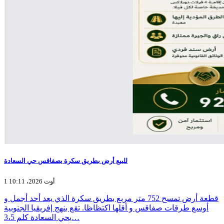
للبيع أرض بطريق سكرة بصفاقس حي السعادة
1 أوت 2026، 10:11
قطعة أرض تمسح 752 متر مربع بطريق سكرة الذي يعد أحد أجمل و
أوسع طرقات صفاقس و أقلها اكتظاظا. تقع بنهج إفريقيا الجنوبية
بحي السعادة كلم 3،5…