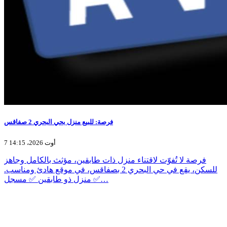
فرصة: للبيع منزل بحي البحري 2 صفاقس
7 أوت 2026، 14:15
فرصة لا تُفوّت لاقتناء منزل ذات طابقين، مؤثث بالكامل وجاهز
للسكن، يقع في حي البحري 2 بصفاقس، في موقع هادئ ومناسب.
✅ منزل ذو طابقين ✅ مسجل…