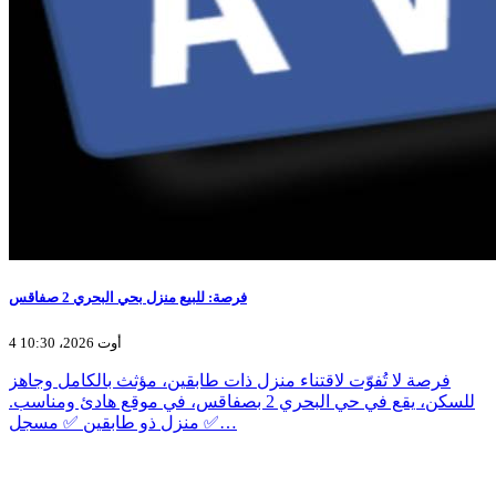
فرصة: للبيع منزل بحي البحري 2 صفاقس
4 أوت 2026، 10:30
فرصة لا تُفوّت لاقتناء منزل ذات طابقين، مؤثث بالكامل وجاهز
للسكن، يقع في حي البحري 2 بصفاقس، في موقع هادئ ومناسب.
✅ منزل ذو طابقين ✅ مسجل…