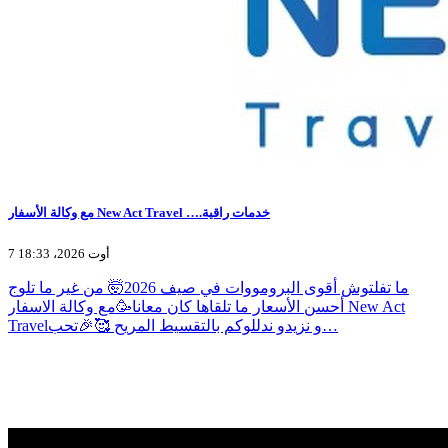
مع وكالة الأسفار New Act Travel ….خدمات راقية
7 أوت 2026، 18:33
ما تفلتوش أقوى البرومووات في صيف 2026🤯 من غير ما تلوج
أحسن الأسعار ما تلقاها كان معانا🥳مع وكالة الاسفار New Act
Travelو نزيدو ندللوكم بالتقسيط المريح 🥰🎉تحب…