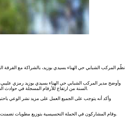
نظّم المركب الشبابي حي الهناء بسيدي بوزيد، بالشراكة مع الفرقة 
وأوضح مدير المركب الشبابي حي الهناء بسيدي بوزيد رمزي عليبي، ف
السنة من ارتفاع للأرقام المسجلة في حوادث الطرقات، تتنزل في اطار معاضدة مجهود الدولة للحد من حوادث الطرقات والرفع من مؤشرات السلامة المرورية بمناسبة عيد الفطر المبارك.
وأكد أنه يتوجب على الجميع العمل على مزيد نشر الوعي باح
وقام المشاركون في الحملة التحسيسية بتوزيع مطويات تضمنت نصائح توعوية تدعو الى ضرورة احترام العلامات المرورية، والالتزام باستعمال حزام الأمان، وعدم الافراط في السرعة، حسب نفس المصدر.