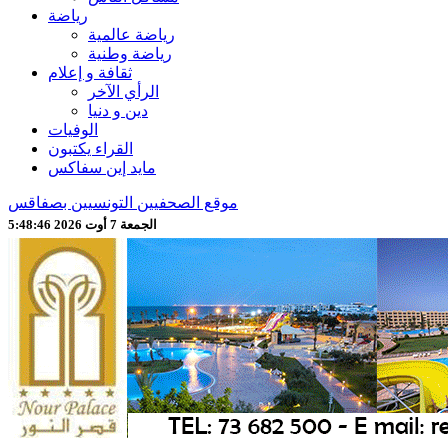
رياضة
رياضة عالمية
رياضة وطنية
ثقافة و إعلام
الرأي الآخر
دين و دنيا
الوفيات
القراء يكتبون
مايد إين سفاكس
موقع الصحفيين التونسيين بصفاقس
الجمعة 7 أوت 2026 5:48:49