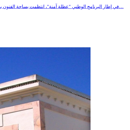
في إطار البرنامج الوطني "عطلة آمنة"، انتظمت بساحة الفنون بمدينة المتلوي حملة توعوية وتحسيسية لفائدة مستعملي الطريق، تحت إشراف السيد معتمد المتلوي، وبمشاركة مختلف الهياكل المتدخلة في…