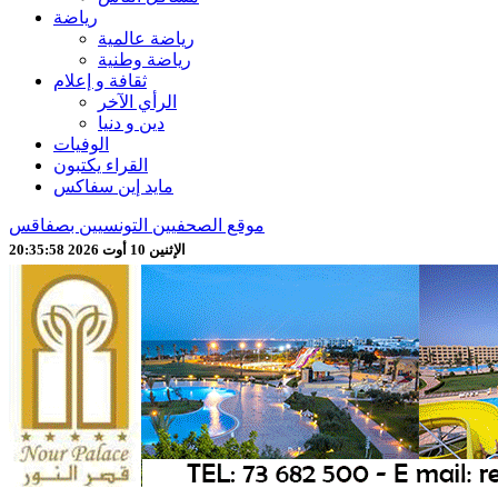
رياضة
رياضة عالمية
رياضة وطنية
ثقافة و إعلام
الرأي الآخر
دين و دنيا
الوفيات
القراء يكتبون
مايد إين سفاكس
موقع الصحفيين التونسيين بصفاقس
الإثنين 10 أوت 2026 20:36:00