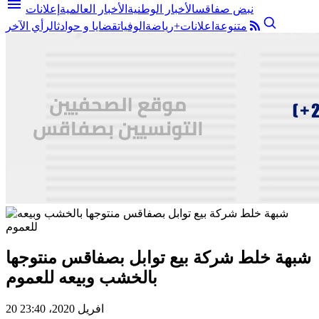
menu
نبض صفاقس
الأخبار الوطنية
الأخبار العالمية
إعلانات
متنوعة
اعلانات+
رياضة
الوفيات
قضايا و حوادث
الرأي الآخر
شبهة خلط شركة بيع توابل بصفاقس منتوجها
بالخشب وبيعه للعموم
20 افريل 2020، 23:40