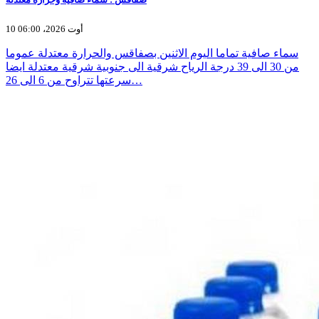
10 أوت 2026، 06:00
سماء صافية تماما اليوم الاثنين بصفاقس والحرارة معتدلة عموما
من 30 الى 39 درجة الرياح شرقية الى جنوبية شرقية معتدلة ايضا
سرعتها تتراوح من 6 الى 26…