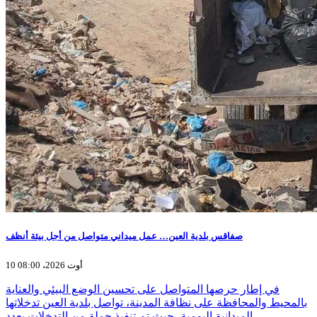
صفاقس بلدية العين… عمل ميداني متواصل من أجل بيئة أنظف
10 أوت 2026، 08:00
في إطار حرصها المتواصل على تحسين الوضع البيئي والعناية
بالمحيط والمحافظة على نظافة المدينة، تواصل بلدية العين تدخلاتها
الميدانية اليومية، حيث تم تنفيذ جملة من التدخلات بعدد…