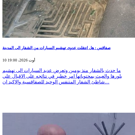
صفاقس : هل انتقلت عدوى تهشيم السيارات من الشفار الى المدينة
10 أوت 2026، 19:00
ما حدث بالشفار منذ يومين وتعرض عديد السيارات الى نهشيم
بلورها والعبث بمحتوياتها امر خطير في نتائجه على الاقبال على
شاطئ الشفار المتنفس الوحيد للصفاقسية والاكيد ان…