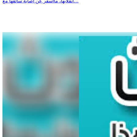
انقلابها، ماأسفر عن اصابة سائقها مع…