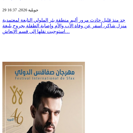
29 جويلية 2026، 16:37
جد منذ قليل حادث مرور أليم منطقة بئر الملولي التابعة لمعتمدية
منزل شاكر، أسفر عن وفاة الأب والأم وإصابة الطفلة بجروح بليغة
استوجبت نقلها إلى قسم الإنعاش…