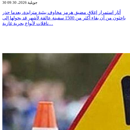
30 جويلية 2026، 09:30
أثار استمرار إغلاق مضيق هرمز مخاوف بيئية متزايدة، بعدما حذر
باحثون من أن بقاء أكثر من 1500 سفينة عالقة لأشهر قد يحولها إلى
ناقلات لأنواع بحرية غازية…