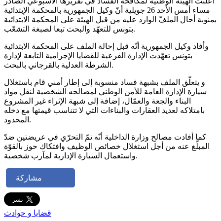
أعلنت الهيئة الوطنية لمكافحة الفساد في تقريرها الأسبوعي الصادر
مساء أمس الأحد 26 جويلية أنّ وكيل الجمهورية بالمحكمة الإبتدائية
بمنوبة أحال الملفّ الوارد عليه من قبل الهيئة على المحكمة الابتدائية
بتونس للتعهّد والبحث تبعا لصبغة التشعّب.
وأفاد وكيل الجمهورية أنّه قبل إحالة الملف على المحكمة الابتدائية
بتونس تعهّدت الإدارة الفرعية للقضايا الإجرامية التابعة لإدارة
الشرطة العدلية بالقرجاني بالبحث.
و يتعلّق الملف بشبهة فساد منسوبة إلى إطار أمني قام باستغلال
سيارة الإدارة العامة للأمن الوطني لمصالحه الشخصية لنقل مواد
البناء والجعة والعمّال، إضافة إلى شبهة الإثراء غير المشروع
بامتلاكه لعديد العقارات والبناءات التي لا تتناسب قيمتها مع دخله
المحدود.
كما أفادت مصالح وزارة الداخلية أنّه تمّ التحرّي في عريضتين ضدّ
المبلّغ عنه من أجل استغلال خصائص الوظيف وافتكاك حوز بالقوّة
واستعمال السيارة الإدارية لمآرب شخصية.
مشاركة
قضايا و حوادث