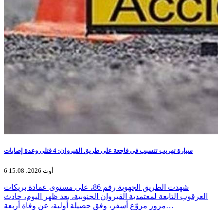
سيارة تهريب تتسبب في فاجعة على طريق القيروان: 4 قتلى وعدة إصابات
6 أوت 2026، 15:08
شهدت الطريق الجهوية رقم 86، على مستوى عمادة بريكات
العرقوب التابعة لمعتمدية القيروان الجنوبية، بعد ظهر اليوم، حادث
مرور مروّع أسفر، وفق حصيلة أولية، عن وفاة أربعة…