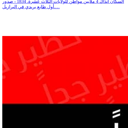
السكان آنذاك 4 ملايين مواطن للولايات الثلاث عشرة. 1834 - صدور
أول طابع بريدي في البرازيل.…