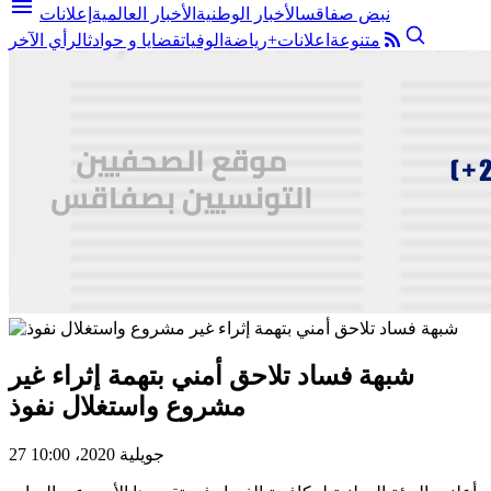
menu
نبض صفاقس
الأخبار الوطنية
الأخبار العالمية
إعلانات
متنوعة
اعلانات+
رياضة
الوفيات
قضايا و حوادث
الرأي الآخر
شبهة فساد تلاحق أمني بتهمة إثراء غير
مشروع واستغلال نفوذ
27 جويلية 2020، 10:00