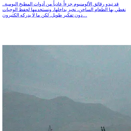
قد تبدو رقائق الألومنيوم جزءاً عادياً من أدوات المطبخ اليومية..
نغطي بها الطعام الساخن، نخبز بداخلها، ونستخدمها لحفظ الوجبات
دون تفكير طويل. لكن ما لا يدركه الكثيرون…