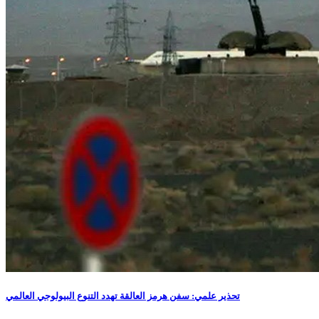
تحذير علمي: سفن هرمز العالقة تهدد التنوع البيولوجي العالمي