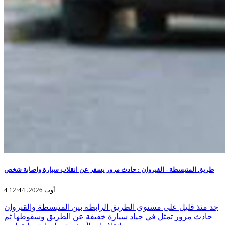
طريق المتبسطة - القيروان : حادث مرور يسفر عن انقلاب سيارة واصابة شخص
4 أوت 2026، 12:44
جد منذ قليل على مستوى الطريق الرابطة بين المتبسطة والقيروان
حادث مرور تمثل في حياد سيارة خفيفة عن الطريق وسقوطها ثم