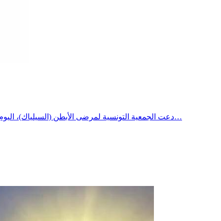
دعت الجمعية التونسية لمرضى الأبطن (السيلياك)، اليوم الثلاثاء، العائلات المعنية إلى المبادرة بإيداع مطالبها للانتفاع بمنحة شهرية للتكفل بجزء من مصاريف الغذاء، وذلك إثر صدور القرار المشترك…