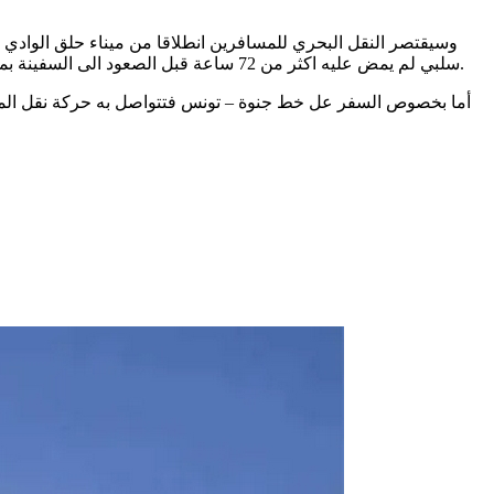
دون سواهم مع وجوب الاستظهار بتحليل مخبري RT-PCR سلبي لم يمض عليه اكثر من 72 ساعة قبل الصعود الى السفينة بميناء حلق الوادي، وق ما أعلنت عنه السلطات الفرنسية يوم الجمعة 30 أكتوبر 2020.
أما بخصوص السفر عل خط جنوة – تونس فتتواصل به حركة نقل المس