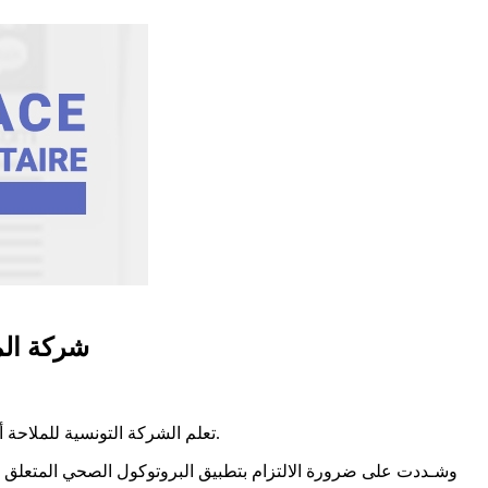
شركة الم
تعلم الشركة التونسية للملاحة أن حركة نقل المسافرين بين ميناء حلق الوادي ومينائي مرسيليا بفرنسا و جنوة بايطاليا تتواصل بصفة منتظمة وفق البرنامج المعمول به حاليا.