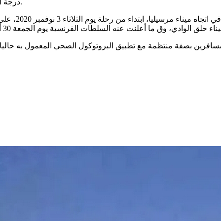
درجة الحرارة و وضع الكمامة و احترام التباعد الجسدي طيلة الرحلة البحرية.
وسيقتصر النقل 
افرين بصفة منتظمة مع تطبيق البروتوكول الصحي المعمول به حاليا 