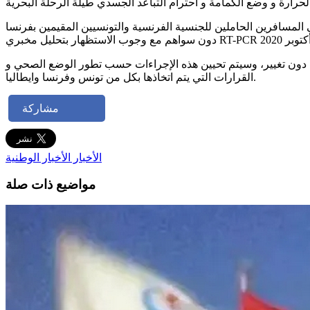
البحري للمسافرين انطلاقا من ميناء حلق الوادي في اتجاه ميناء مرسيليا، ابتداء من رحلة يوم الثلاثاء 3 نوفمبر 2020، على المسافرين الحاملين للجنسية الفرنسية والتونسيين المقيمين بفرنسا
دون تغيير، وسيتم تحيين هذه الإجراءات حسب تطور الوضع الصحي و
القرارات التي يتم اتخاذها بكل من تونس وفرنسا وايطاليا.
مشاركة
الأخبار
الأخبار الوطنية
مواضيع ذات صلة