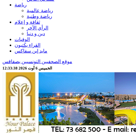
رياضة
رياضة عالمية
رياضة وطنية
ثقافة و إعلام
الرأي الآخر
دين و دنيا
الوفيات
القراء يكتبون
مايد إين سفاكس
موقع الصحفيين التونسيين بصفاقس
الخميس 6 أوت 2026 12:33:40