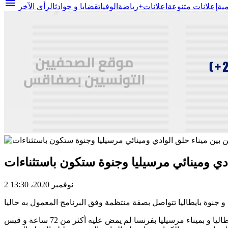
menu
مية
إعلانات متنوعة
اعلانات+
رياضة
الوفيات
قضايا و حوادث
الرأي الآخر
دي ومينائي مرسيليا وجنوة ستكون باستثناءات
2 نوفمبر 2020، 13:30
وشـددت على ضرورة الالتزام بتطبيق البروتوكول الصحي المتعلق خاصة بالاستظهار بتحليل سلبي عند الصعود الى السفينة بميناء جنوة بايطاليا و بميناء مرسيليا بفرنسا لم يمض عليه أكثر من 72 ساعة و قيس