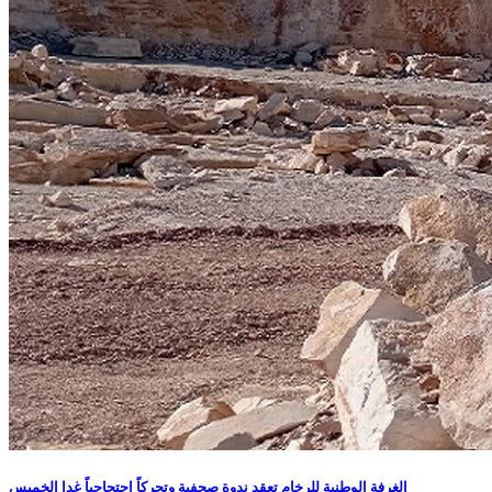
الغرفة الوطنية للرخام تعقد ندوة صحفية وتحركاً احتجاجياً غدا الخميس