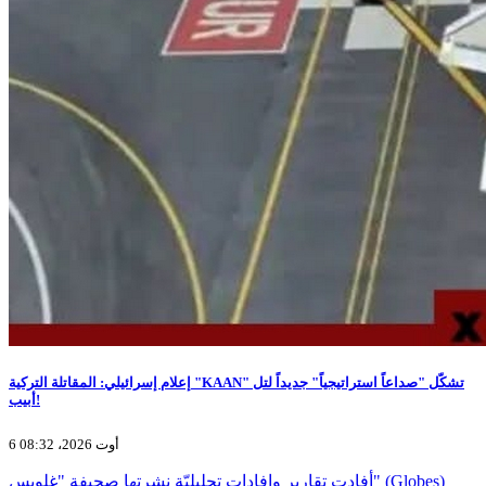
إعلام إسرائيلي: المقاتلة التركية "KAAN" تشكّل "صداعاً استراتيجياً" جديداً لتل
أبيب!
6 أوت 2026، 08:32
أفادت تقارير وإفادات تحليليّة نشرتها صحيفة "غلوبس" (Globes)