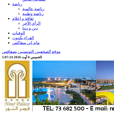
رياضة
رياضة عالمية
رياضة وطنية
ثقافة و إعلام
الرأي الآخر
دين و دنيا
الوفيات
القراء يكتبون
مايد إين سفاكس
موقع الصحفيين التونسيين بصفاقس
الخميس 6 أوت 2026 5:07:26