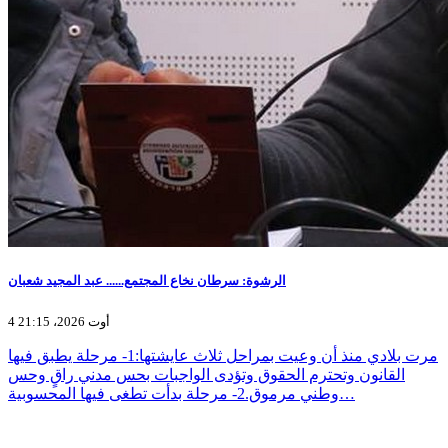
الرشوة: سرطان نخاع المجتمع...... عبد المجيد شعبان
4 أوت 2026، 21:15
مرت بلادي منذ أن وعيت بمراحل ثلاث عايشتها:1- مرحلة يطبق فيها
القانون وتحترم الحقوق وتؤدى الواجبات بحس مدني راقٍ وحس
وطني مرموق.2- مرحلة بدأت تطغى فيها المحسوبية…