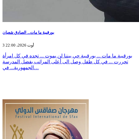
بورقيبة ما مات... الصادق شعبان
3 أوت 2026، 22:00
بورقيبة ما مات ... بورقيبة حي بيننا لن يموت ... تجده في كل امرأة
تحررت ... في كل طفل وصل الى أعلى المراتب بفضل المدرسة
الجمهورية... في…