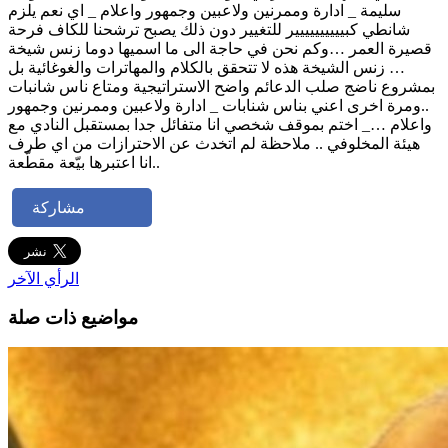
سليمة _ ادارة وممرنين ولاعبين وجمهور واعلام _ اي نعم يلزم
شانطي كبيييييييييير للتغيير دون ذلك يصبح ترشحنا للكاف فرحة
قصيرة العمر …وكم نحن في حاجة الى ما اسميها دوما زنس شيخة
… زنس الشيخة هذه لا تتحقق بالكلام والمهاترات والغوغائية بل
بمشروع ناضج صلب الدعائم واضح الاستراتيجية ومتاع ناس شانبات
..ومرة اخرى اعني بناس شنابات _ ادارة ولاعبين وممرنين وجمهور
واعلام …_ اختم بموقف شخصي انا متفائل جدا بمستقبل النادي مع
هيئة المخلوفي .. ملاحظة لم اتخدث عن الاحترازات من اي طرف
..انا اعتبرها بيّعة مقطّعة
مشاركة
الرأي الآخر
مواضيع ذات صلة