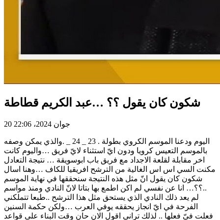
شكون كان يقول ؟؟ …عبد الكريم قطاطة
20 جوان 2024، 22:06
اليوم ودعنا الموسم الكروي بطولة . 23 _ 24 _ .والذي يمكن وصفه
بالموسم التعيس كرويا ودون ايّ استثناء لايّ فريق …واليوم كانت
اخر مقابلة لقلعة الاجداد مع فريق باب ابوسويقة … نتيجة التعادل
مكنت السي اس اس الغالية من الترشح افريقيا للكاف …وهنا اسال
شكون كان يقول انّ مثل هذه النتيجة سنحققها في نهاية الموسم
..؟؟… انا عن نفسي لم اكن اطمع بها بتاتا لانّ النادي ومنذ مواسم
لم يعد ذلك النادي الذي يستحق مثل هذا الترشح ..طبعا تتملكني
الفرحة في ايّ انجاز يحققه يوفي العرب …ولكن حكمة السنين
فعلت فيّ فعلها .. لذلك تراني اقول الان حان وقت البناء على قواعد