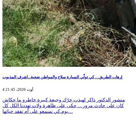
إرهاب الطريق… كي تولّي السيارة سلاح والمواطن ضحية...اشرف المذيوب
4 أوت 2026، 21:45
منشور الدكتور ذاكر لهيذب حرّك وجيعة كبيرة خاطرو ما حكاش
كان على حادث مرور… حكى على ظاهرة ولات تهددنا الكل كل
يوم.كي نسمعو على أم تفقد حياتها…