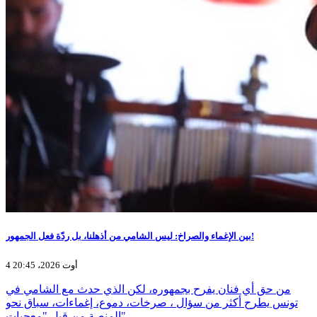
بين الإغماء والصراخ: ليس الشامي من أذهلنا، بل ردّة فعل الجمهور!
4 أوت 2026، 20:45
من حق أي فنان يفرح بجمهوره، لكن الذي حدث مع الشامي في
تونس يطرح أكثر من سؤال ، صرخات، دموع، إغماءات، سباق نحو
المنصة من قبل "معجبات"،…