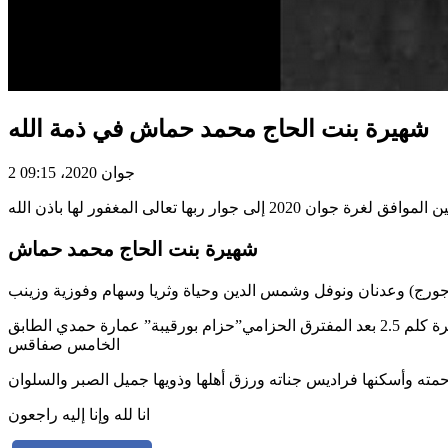
شهيرة بنت الحاج محمد حماش في ذمة الله
2 جوان 2020، 09:15
وان 2020 إلى جوار ربها تعالى المغفور لها باذن الله
شهيرة بنت الحاج محمد حماش
وتُعلم عائلتها وجميع العائلات المتصاهرة البكري، الشملي، دردور، وبن عبد الله بان التعازي ستقبل بمقر سكنى المرحومة الكائن بطريق سكرة كلم 2.5 بعد المفترق الحزامي”حزام بورقيبة” عمارة حمدي الطابق
الخامس صفاقس
انا لله وإنا إليه راجعون