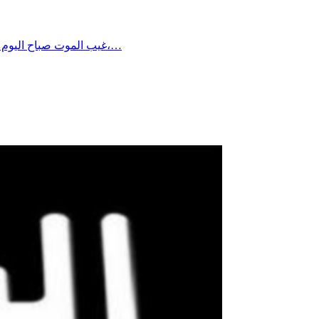
غيب الموت صباح اليوم الاثنين الموسيقار المصري الكبير هاني شنودة عن عمر يناهز 83 عاما، عقب أيام من دخوله في غيبوبة تامة وتراجع وضعه الصحي بشكل حرج،…