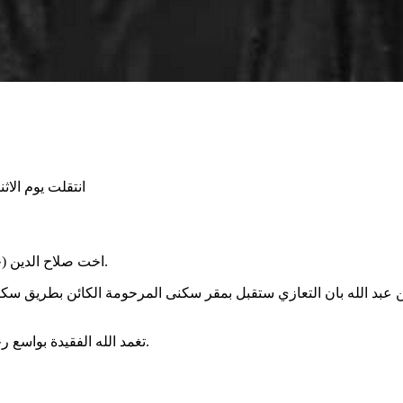
انتقلت يوم الاثنين الموافق لغرة ج
اخت صلاح الدين (جورج) وعدنان ونوفل وشمس الدين وحياة وثريا وسهام وفوزية وزينب.
تغمد الله الفقيدة بواسع رحمته وأسكنها فراديس جناته ورزق أهلها وذويها جميل الصبر والسلوان.