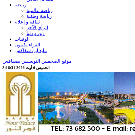
رياضة
رياضة عالمية
رياضة وطنية
ثقافة و إعلام
الرأي الآخر
دين و دنيا
الوفيات
القراء يكتبون
مايد إين سفاكس
موقع الصحفيين التونسيين بصفاقس
الخميس 6 أوت 2026 3:16:32