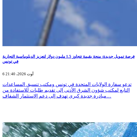
فرصة تمويل جديدة: منحة بقيمة تتجاوز 1.5 مليون دولار لتعزيز الدبلوماسية التجارية
في تونس
6 أوت 2026، 21:40
تدعو سفارة الولايات المتحدة في تونس ومكتب تنسيق المساعدات
التابع لمكتب شؤون الشرق الأدنى إلى تقديم طلبات للاستفادة من
مبادرة جديدة كبرى تهدف إلى دعم الاستثمار الشفاف…