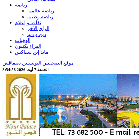
رياضة
رياضة عالمية
رياضة وطنية
ثقافة و إعلام
الرأي الآخر
دين و دنيا
الوفيات
القراء يكتبون
مايد إين سفاكس
موقع الصحفيين التونسيين بصفاقس
الجمعة 7 أوت 2026 3:55:00