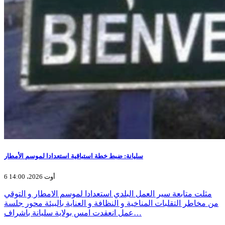
سليانة: ضبط خطة استباقية استعدادا لموسم الأمطار
6 أوت 2026، 14:00
مثلت متابعة سير العمل البلدي استعدادا لموسم الامطار و التوقي
من مخاطر التقلبات المناخية و النظافة و العناية بالبيئة محور جلسة
عمل انعقدت امس بولاية سليانة باشراف…