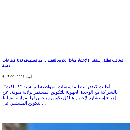
كوناكت تطلق إستشارة لإختيار هياكل تكوين لتنفيذ برامج تستهدف ثلاثة قطاعات
مهنية
6 أوت 2026، 17:00
أعلنت كنفدرالية المؤسسات المواطنة التونسية "كوناكت"،
بالشراكة مع الوحدة الجهوية للتكوين المستمر بولاية منوبة، عن
إجراء إستشارة لإختيار هياكل تكوين مرخص لها لمزاولة نشاط
التكوين المستمر، في…