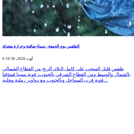
الطقس يوم الجمعة : سماء صافية وحرارة معتدلة
6 أوت 2026، 19:30
طقس قليل السحب على كامل البلاد. الريح من القطاع الشمالي
بالشمال والوسط ومن القطاع الشرقي بالجنوب، قوية نسبيا فمؤقتا
قوية قرب السواحل وبالجنوب مع دواوير رملية محلية…