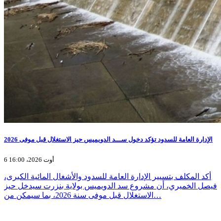
الإدارة العامة للسدود تؤكد دخول ســـد الدويميس حيز الاستغلال قبل موفى 2026
6 أوت 2026، 16:00
أكد المكلف بتسيير الإدارة العامة للسدود والأشغال المائية الكبرى،
فيصل الخميري، أن مشروع سد الدويميس بولاية بنزرت سيدخل حيز
الاستغلال قبل موفى سنة 2026، بما سيمكن من…