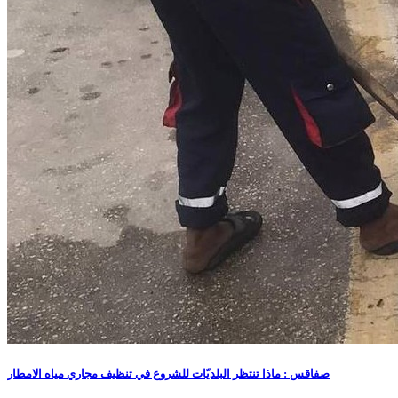
صفاقس : ماذا تنتظر البلديّات للشروع في تنظيف مجاري مياه الامطار