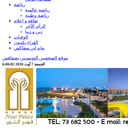
رياضة
رياضة عالمية
رياضة وطنية
ثقافة و إعلام
الرأي الآخر
دين و دنيا
الوفيات
القراء يكتبون
مايد إين سفاكس
موقع الصحفيين التونسيين بصفاقس
الجمعة 7 أوت 2026 6:06:05