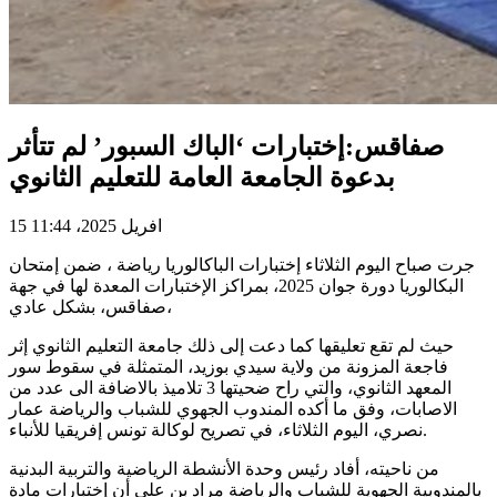
صفاقس:إختبارات ‘الباك السبور’ لم تتأثر
بدعوة الجامعة العامة للتعليم الثانوي
15 افريل 2025، 11:44
جرت صباح اليوم الثلاثاء إختبارات الباكالوريا رياضة ، ضمن إمتحان
البكالوريا دورة جوان 2025، بمراكز الإختبارات المعدة لها في جهة
صفاقس، بشكل عادي،
حيث لم تقع تعليقها كما دعت إلى ذلك جامعة التعليم الثانوي إثر
فاجعة المزونة من ولاية سيدي بوزيد، المتمثلة في سقوط سور
المعهد الثانوي، والتي راح ضحيتها 3 تلاميذ بالاضافة الى عدد من
الاصابات، وفق ما أكده المندوب الجهوي للشباب والرياضة عمار
نصري، اليوم الثلاثاء، في تصريح لوكالة تونس إفريقيا للأنباء.
من ناحيته، أفاد رئيس وحدة الأنشطة الرياضية والتربية البدنية
بالمندوبية الجهوية للشباب والرياضة مراد بن علي أن إختبارات مادة