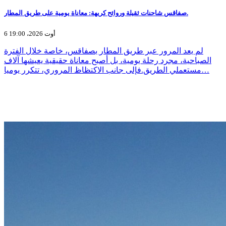
صفاقس شاحنات ثقيلة وروائح كريهة: معاناة يومية على طريق المطار.
6 أوت 2026، 19:00
لم يعد المرور عبر طريق المطار بصفاقس، خاصة خلال الفترة
الصباحية، مجرد رحلة يومية، بل أصبح معاناة حقيقية يعيشها آلاف
مستعملي الطريق.فإلى جانب الاكتظاظ المروري، تتكرر يوميا…