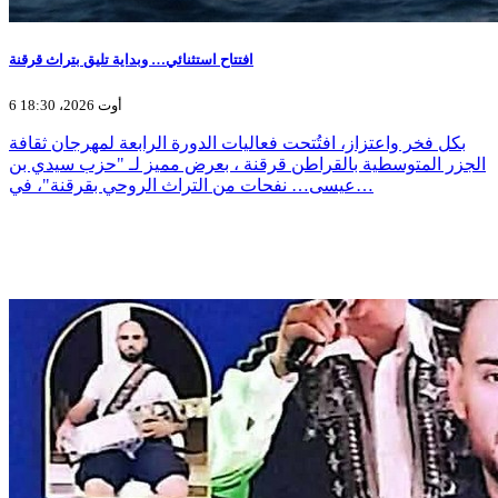
افتتاح استثنائي… وبداية تليق بتراث قرقنة
6 أوت 2026، 18:30
بكل فخر واعتزاز، افتُتحت فعاليات الدورة الرابعة لمهرجان ثقافة
الجزر المتوسطية بالقراطن قرقنة ، بعرض مميز لـ "حزب سيدي بن
عيسى… نفحات من التراث الروحي بقرقنة"، في…