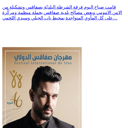
قامت صباح اليوم فرقة الشرطة البلديّة بصفاقس وتشكيلة من
الامن الامومي وبعض مصالح بلدية صفاقس بحملة منظمة ومركّزة
على كل المآوي المتواجدة بمحيط باب الجبلي وسيدي اللخمي…