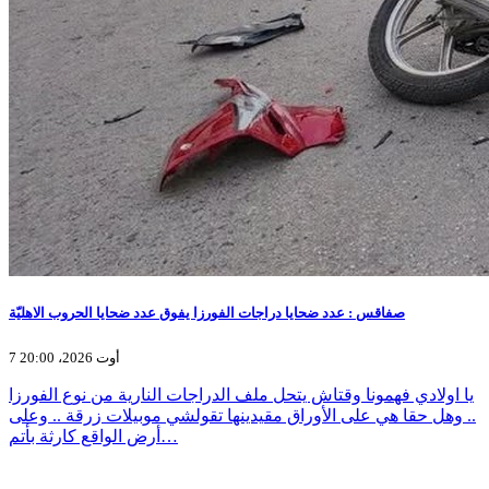
صفاقس : عدد ضحايا دراجات الفورزا يفوق عدد ضحايا الحروب الاهليّة
7 أوت 2026، 20:00
يا اولادي فهمونا وقتاش يتحل ملف الدراجات النارية من نوع الفورزا
.. وهل حقا هي على الأوراق مقيدينها تقولشي موبيلات زرقة .. وعلى
أرض الواقع كارثة بأتم…