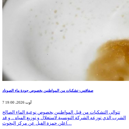
صفاقس: تشكيات من المواطنين بخصوص جودة ماء الصوناد
7 أوت 2026، 19:00
تتوالى التشكيات من قبل المواطنين بخصوص نوعية الماء الصالح
الشرب الذي توزعه الشركة التونسية لاستغلال و توزيع المياه .. و قد
اعلن حمزة الفيل عن مركز البحوث…