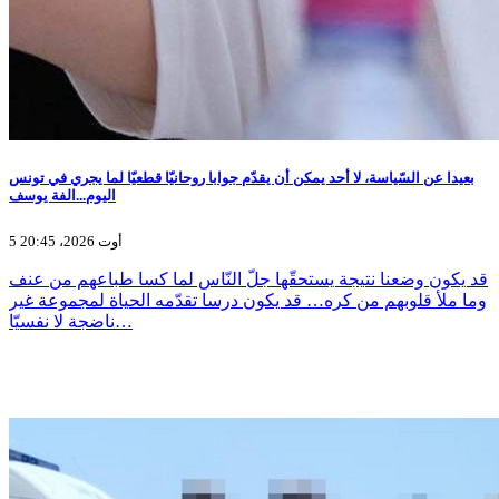
بعيدا عن السّياسة، لا أحد يمكن أن يقدّم جوابا روحانيّا قطعيّا لما يجري في تونس
اليوم...الفة يوسف
5 أوت 2026، 20:45
قد يكون وضعنا نتيجة يستحقّها جلّ النّاس لما كسا طباعهم من عنف
وما ملأ قلوبهم من كره… قد يكون درسا تقدّمه الحياة لمجموعة غير
ناضجة لا نفسيّا…