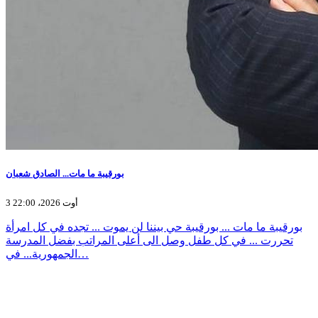
بورقيبة ما مات... الصادق شعبان
3 أوت 2026، 22:00
بورقيبة ما مات ... بورقيبة حي بيننا لن يموت ... تجده في كل امرأة
تحررت ... في كل طفل وصل الى أعلى المراتب بفضل المدرسة
الجمهورية... في…