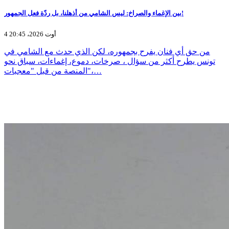
بين الإغماء والصراخ: ليس الشامي من أذهلنا، بل ردّة فعل الجمهور!
4 أوت 2026، 20:45
من حق أي فنان يفرح بجمهوره، لكن الذي حدث مع الشامي في
تونس يطرح أكثر من سؤال ، صرخات، دموع، إغماءات، سباق نحو
المنصة من قبل "معجبات"،…