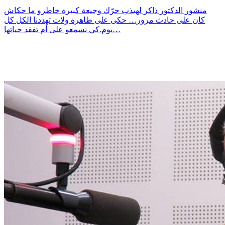
منشور الدكتور ذاكر لهيذب حرّك وجيعة كبيرة خاطرو ما حكاش
كان على حادث مرور… حكى على ظاهرة ولات تهددنا الكل كل
يوم.كي نسمعو على أم تفقد حياتها…