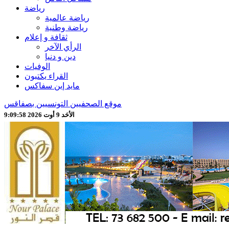
رياضة
رياضة عالمية
رياضة وطنية
ثقافة و إعلام
الرأي الآخر
دين و دنيا
الوفيات
القراء يكتبون
مايد إين سفاكس
موقع الصحفيين التونسيين بصفاقس
الأحَد 9 أوت 2026 9:10:00