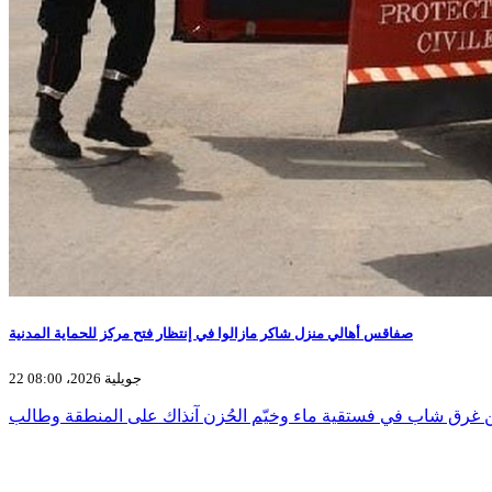
صفاقس أهالي منزل شاكر مازالوا في إنتظار فتح مركز للحماية المدنية
22 جويلية 2026، 08:00