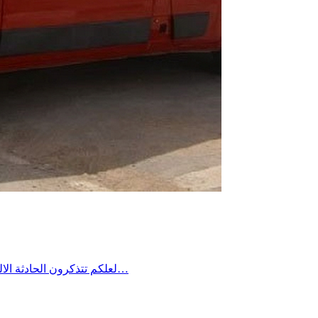
لعلكم تتذكرون الحادثة الاليمة التي جدت منذ مدة في معتمدية منزل شاكر من ولاية صفاقس حين غرق شاب في فستقية ماء وخيّم الحُزن آنذاك على المنطقة وطالب…