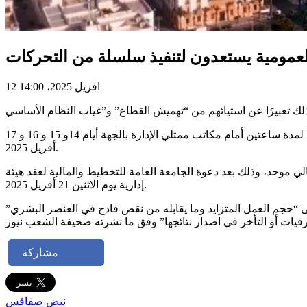
لعمومية يستعدون لتنفيذ سلسلة من التحركات
12 افريل 2025، 14:00
وأعلن المكتب التنفيذي للفرع الجامعي للتخطيط و المالية بصفاقس في بيان صدر عنه الجمعة 11 افريل 2025 عن تنظيم وقفات احتجاجية لمدة ساعتين أمام مكاتب ممثلي الإدارة بالجهة أيام 14و 15 و 16 و 17
أفريل 2025.
اع بالجهة إلى اجتماع عام يوم الجمعة 18 أفريل 2025 للخروج بموقف وشكل نضالي موحد، وذلك بعد دعوة الجامعة العامة للتخطيط والمالية لعقد هيئة
إدارية يوم الاثنين 21 أفريل 2025.
لى “حجم العمل المتزايد وما يقابله من نقص فادح في العنصر البشري”
مشاركة
نبض صفاقس