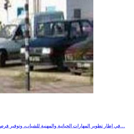
​في إطار تطوير المهارات الحياتية والمهنية للشباب، وتوفير فرص تكوين وتدريب نوعية تتماشى مع متطلبات سوق الشغل الشاملة والمتجددة .​وتحت إشراف معتمدية الحنشة، وبشراكة استراتيجية بين مركز…