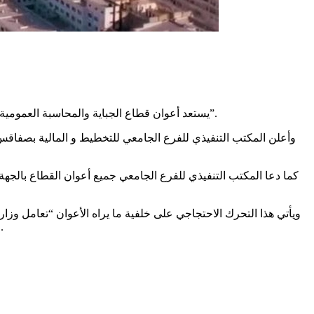
يستعد أعوان قطاع الجباية والمحاسبة العمومية والاستخلاص بجهة صفاقس لتنفيذ سلسلة من التحركات الاحتجاجية، وذلك تعبيرًا عن استيائهم من “تهميش القطاع” و”غياب النظام الأساسي”.
ويأتي هذا التحرك الاحتجاجي على خلفية ما يراه الأعوان “تعامل وزا
و”التنكيل إذا تعلق الأمر بتحسين مسارهم المهني من خلال عدم فتح الترقيات أو التأخر في اصدار نتائجها” وفق ما نشرته صحيفة الشعب نيوز.