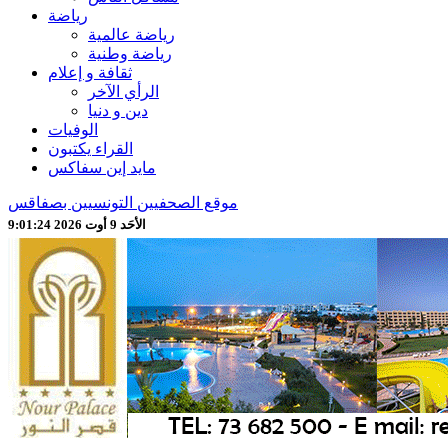
رياضة
رياضة عالمية
رياضة وطنية
ثقافة و إعلام
الرأي الآخر
دين و دنيا
الوفيات
القراء يكتبون
مايد إين سفاكس
موقع الصحفيين التونسيين بصفاقس
الأحَد 9 أوت 2026 9:01:27