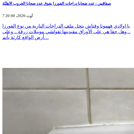
صفاقس : عدد ضحايا دراجات الفورزا يفوق عدد ضحايا الحروب الاهليّة
7 أوت 2026، 20:00
يا اولادي فهمونا وقتاش يتحل ملف الدراجات النارية من نوع الفورزا
.. وهل حقا هي على الأوراق مقيدينها تقولشي موبيلات زرقة .. وعلى
أرض الواقع كارثة بأتم…