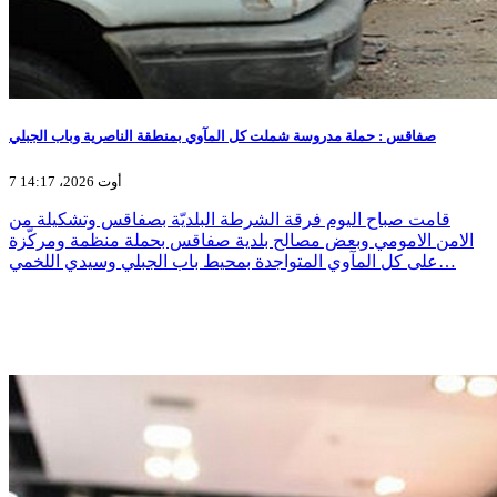
صفاقس : حملة مدروسة شملت كل المآوي بمنطقة الناصرية وباب الجبلي
7 أوت 2026، 14:17
قامت صباح اليوم فرقة الشرطة البلديّة بصفاقس وتشكيلة من
الامن الامومي وبعض مصالح بلدية صفاقس بحملة منظمة ومركّزة
على كل المآوي المتواجدة بمحيط باب الجبلي وسيدي اللخمي…