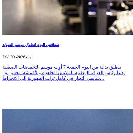
صفاقس اليوم انطلاق موسم الصولد
7 أوت 2026، 08:00
ينطلق بداية من اليوم الجمعة 7 أوت موسم التخفيضات الصيفية
ودعا رئيس الغرفة الوطنية للملابس الجاهزة والأقمشة محسن بن
ساسي التجار في كامل تراب الجهورية إلى الانخراط…