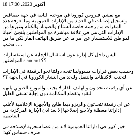
18 أكتوبر 2020، 17:00
مع تفشي فيروس كورونا في موجته الثانية في جهة صفاقس
وتسجيل إصابات في العديد من الإدارات العمومية وما تعرفه هذه
المقرات من زحمة خاصة الستاغ والصوناد والكنام وغيرها من
الإدارات التي هي في علاقة مباشرة مع المواطنين يلتجئ أحيانا
المواطن للاستفسار عن أمر ما عن طريق الهاتف القار لكن ما من
مجيب ….
اليس داخل كل إدارة عون استقبال للإجابة عن استفسارات
المواطنين standard ؟؟
وحسب بعض قرارات مسؤولينا تتجه دولتنا نحو الرقمنة في الإدارات
لتجنب الاكتظاظ والتنقل وللحد من انتشار الكورونا في الجهة ؟؟
عن أي رقمنة تتحدثون والهاتف القار لا يجيب والموزع الصوتي يلتهم
النقود وتقطع المكالمة دون إجابة تشفي الغليل
عن اي رقمنة تتحدثون والريزو ديما طايح والأجهزة الإعلامية لأغلب
إداراتنا معطلة ولا يقع إصلاحها إلا بعد اذن الإدارة المركزية من
العاصمة
خور كبير في إداراتنا العمومية لابد من عصا سحرية لإصلاحه في
ظرف حساس كهذا