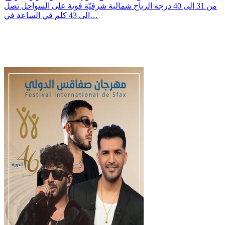
من 31 الى 40 درجة الرياح شمالية شرقيّة قوية على السواحل تصل
الى 43 كلم في الساعة في…