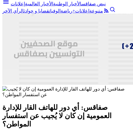
menu
نبض صفاقس
الأخبار الوطنية
الأخبار العالمية
إعلانات
متنوعة
اعلانات+
رياضة
الوفيات
قضايا و حوادث
الرأي الآخر
صفاقس: أي دور للهاتف القار للإدارة
العمومية إن كان لا يُجيب عن استفسار
المواطن؟