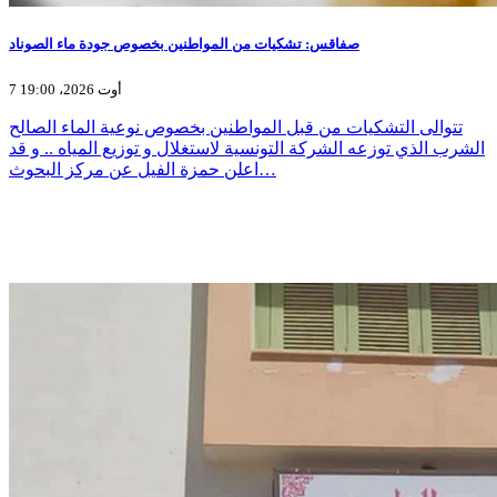
صفاقس: تشكيات من المواطنين بخصوص جودة ماء الصوناد
7 أوت 2026، 19:00
تتوالى التشكيات من قبل المواطنين بخصوص نوعية الماء الصالح
الشرب الذي توزعه الشركة التونسية لاستغلال و توزيع المياه .. و قد
اعلن حمزة الفيل عن مركز البحوث…